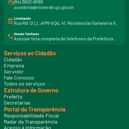
(64) 3602-8080
ouvidoria@rioverde.go.gov.br
Localização
Rua RG 12 Lt. APM-9 Qd. 41. Residencial Gameleira II.
Demais Telefones
l
Acessar lista completa de telefones da Prefeitura
i
n
k
Serviços ao Cidadão
t
e
Cidadão
l
e
Empresa
f
Servidor
o
n
Fale Conosco
e
Todos os serviços
s
Estrutura de Governo
Prefeito
Secretarias
Portal da Transparência
Responsabilidade Fiscal
Radar da Transparência
Acesso à Informação