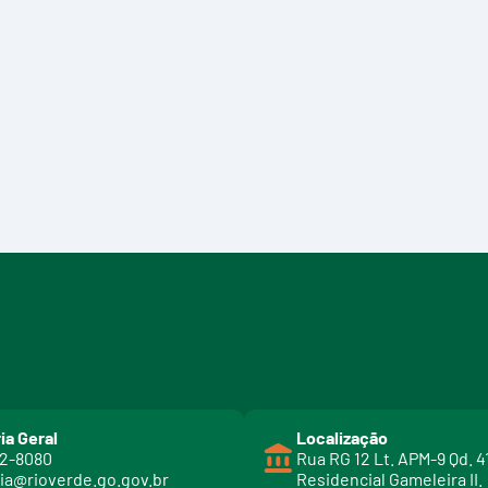
ia Geral
Localização
02-8080
Rua RG 12 Lt. APM-9 Qd. 4
ia@rioverde.go.gov.br
Residencial Gameleira II.