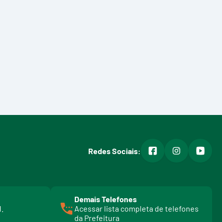
facebook
instagram
youtub
Redes Sociais:
Demais Telefones
l
1.
Acessar lista completa de telefones
i
da Prefeitura