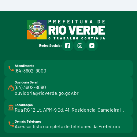
facebook
instagram
youtube
Redes Sociais:
Atendimento
(64) 3602-8000
Ouvidoria Geral
(64) 3602-8080
ouvidoria@rioverde.go.gov.br
Localização
Rua RG 12 Lt. APM-9 Qd. 41. Residencial Gameleira II.
Demais Telefones
l
Acessar lista completa de telefones da Prefeitura
i
n
k