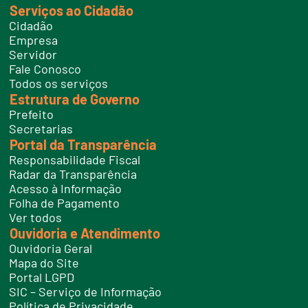
Serviços ao Cidadão
t
e
Cidadão
l
e
Empresa
f
Servidor
o
n
Fale Conosco
e
Todos os serviços
s
Estrutura de Governo
Prefeito
Secretarias
Portal da Transparência
Responsabilidade Fiscal
Radar da Transparência
Acesso à Informação
Folha de Pagamento
Ver todos
Ouvidoria e Atendimento
Ouvidoria Geral
Mapa do Site
Portal LGPD
SIC – Serviço de Informação
Política de Privacidade