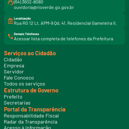
(64) 3602-8080
ouvidoria@rioverde.go.gov.br
Localização
Rua RG 12 Lt. APM-9 Qd. 41. Residencial Gameleira II.
Demais Telefones
l
Acessar lista completa de telefones da Prefeitura
i
n
k
Serviços ao Cidadão
t
e
Cidadão
l
e
Empresa
f
Servidor
o
n
Fale Conosco
e
Todos os serviços
s
Estrutura de Governo
Prefeito
Secretarias
Portal da Transparência
Responsabilidade Fiscal
Radar da Transparência
Acesso à Informação