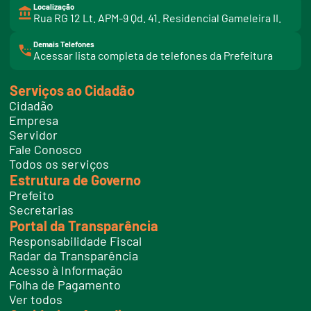
Localização
Rua RG 12 Lt. APM-9 Qd. 41. Residencial Gameleira II.
Demais Telefones
l
Acessar lista completa de telefones da Prefeitura
i
n
k
Serviços ao Cidadão
t
e
Cidadão
l
e
Empresa
f
Servidor
o
n
Fale Conosco
e
Todos os serviços
s
Estrutura de Governo
Prefeito
Secretarias
Portal da Transparência
Responsabilidade Fiscal
Radar da Transparência
Acesso à Informação
Folha de Pagamento
Ver todos