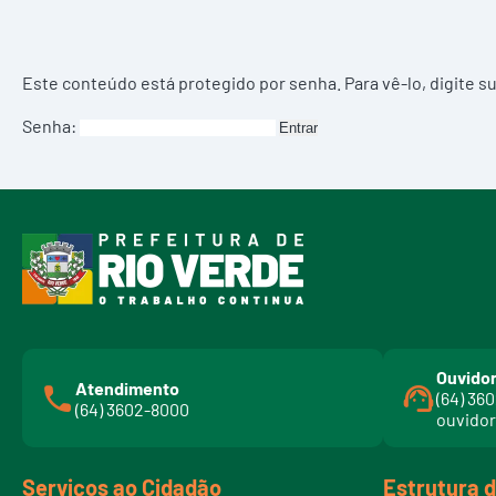
Este conteúdo está protegido por senha. Para vê-lo, digite s
Senha:
Ouvidor
Atendimento
(64) 36
(64) 3602-8000
ouvidor
Serviços ao Cidadão
Estrutura 