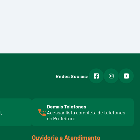
facebook
instagram
youtub
Redes Sociais:
Demais Telefones
l
1.
Acessar lista completa de telefones
i
da Prefeitura
n
k
t
Ouvidoria e Atendimento