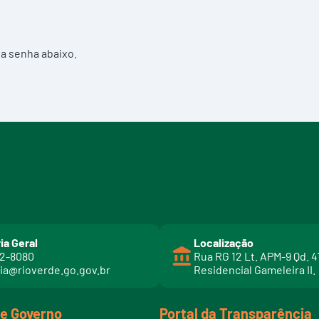
ua senha abaixo.
ia Geral
Localização
02-8080
Rua RG 12 Lt. APM-9 Qd. 4
ia@rioverde.go.gov.br
Residencial Gameleira II.
de Governo
Portal da Transparência