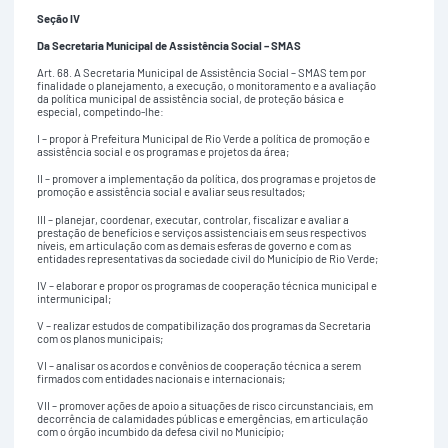
Seção IV
Da Secretaria Municipal de Assistência Social – SMAS
Art. 68. A Secretaria Municipal de Assistência Social – SMAS tem por
finalidade o planejamento, a execução, o monitoramento e a avaliação
da política municipal de assistência social, de proteção básica e
especial, competindo-lhe:
I – propor à Prefeitura Municipal de Rio Verde a política de promoção e
assistência social e os programas e projetos da área;
II – promover a implementação da política, dos programas e projetos de
promoção e assistência social e avaliar seus resultados;
III – planejar, coordenar, executar, controlar, fiscalizar e avaliar a
prestação de benefícios e serviços assistenciais em seus respectivos
níveis, em articulação com as demais esferas de governo e com as
entidades representativas da sociedade civil do Município de Rio Verde;
IV – elaborar e propor os programas de cooperação técnica municipal e
intermunicipal;
V – realizar estudos de compatibilização dos programas da Secretaria
com os planos municipais;
VI – analisar os acordos e convênios de cooperação técnica a serem
firmados com entidades nacionais e internacionais;
VII – promover ações de apoio a situações de risco circunstanciais, em
decorrência de calamidades públicas e emergências, em articulação
com o órgão incumbido da defesa civil no Município;