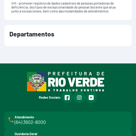
VIII – promover registros de dados cadastrais de pessoas portadoras de
deficiência, dos tipos de excepcionalidade do pessoal docente que atua
junto a excepcionais, bem como das modalidades de atendimentos
educativos às pessoas portadoras de deficiência e o respectivo grau de
formação, em conjunto com a Secretaria Municipal de Educação;
IX – promover a realização de estudos e pesquisas de problemas sociais
brasileiros de interesse da área de competência da Secretaria;
Departamentos
X – subsidiar a formulação da política de populações assistidas, ocupação
do território e migrações internas;
XI – promover contatos com órgãos competentes para obtenção de
recursos para o desempenho das atividades da Secretaria;
XII – aplicar medidas visando o acesso do cidadão rio-verdense urbano e
rural a programas de ação social;
XIII – oferecer serviços de assistência e proteção à maternidade, à
infância e à velhice aos socialmente excluídos e aos inválidos;
XIV – assistir ao trabalhador agro urbano de forma a assegurar condições
de trabalho dentro de elevados padrões de segurança, higiene e saúde,
com extensão familiar;
facebook
instagram
youtube
Redes Sociais:
XV – acompanhar, aconselhar, proteger e recuperar a criança e o
adolescente infrator, para incluí-los na sociedade como cidadãos
socialmente restaurados e readaptados na família e na comunidade;
Atendimento
XVI – realizar programa de educação ou extensão cultural em articulação
(64) 3602-8000
com a Secretaria Municipal de Educação, visando à promoção individual
e social do homem;
Ouvidoria Geral