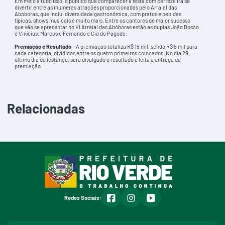
Em meio a tudo isso, o público que comparecer à festa com certeza irá se
divertir entre as inúmeras atrações proporcionadas pelo Arraial das
Abóboras, que inclui diversidade gastronômica, com pratos e bebidas
típicas, shows musicais e muito mais. Entre os cantores de maior sucesso
que vão se apresentar no VI Arraial das Abóboras estão as duplas João Bosco
e Vinícius, Marcos e Fernando e Cia do Pagode.
Premiação e Resultado
– A premiação totaliza R$ 15 mil, sendo R$ 5 mil para
cada categoria, divididos entre os quatro primeiros colocados. No dia 29,
último dia da festança, será divulgado o resultado e feita a entrega da
premiação.
Relacionadas
facebook
instagram
youtube
Redes Sociais: