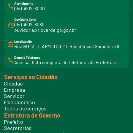
Atendimento
(64) 3602-8000
Ouvidoria Geral
(64) 3602-8080
ouvidoria@rioverde.go.gov.br
Localização
Rua RG 12 Lt. APM-9 Qd. 41. Residencial Gameleira II.
Demais Telefones
l
Acessar lista completa de telefones da Prefeitura
i
n
k
Serviços ao Cidadão
t
e
Cidadão
l
e
Empresa
f
Servidor
o
n
Fale Conosco
e
Todos os serviços
s
Estrutura de Governo
Prefeito
Secretarias