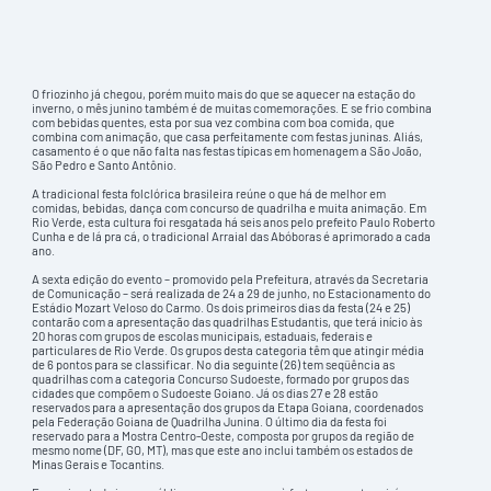
O friozinho já chegou, porém muito mais do que se aquecer na estação do
inverno, o mês junino também é de muitas comemorações. E se frio combina
com bebidas quentes, esta por sua vez combina com boa comida, que
combina com animação, que casa perfeitamente com festas juninas. Aliás,
casamento é o que não falta nas festas típicas em homenagem a São João,
São Pedro e Santo Antônio.
A tradicional festa folclórica brasileira reúne o que há de melhor em
comidas, bebidas, dança com concurso de quadrilha e muita animação. Em
Rio Verde, esta cultura foi resgatada há seis anos pelo prefeito Paulo Roberto
Cunha e de lá pra cá, o tradicional Arraial das Abóboras é aprimorado a cada
ano.
A sexta edição do evento – promovido pela Prefeitura, através da Secretaria
de Comunicação – será realizada de 24 a 29 de junho, no Estacionamento do
Estádio Mozart Veloso do Carmo. Os dois primeiros dias da festa (24 e 25)
contarão com a apresentação das quadrilhas Estudantis, que terá início às
20 horas com grupos de escolas municipais, estaduais, federais e
particulares de Rio Verde. Os grupos desta categoria têm que atingir média
de 6 pontos para se classificar. No dia seguinte (26) tem seqüência as
quadrilhas com a categoria Concurso Sudoeste, formado por grupos das
cidades que compõem o Sudoeste Goiano. Já os dias 27 e 28 estão
reservados para a apresentação dos grupos da Etapa Goiana, coordenados
pela Federação Goiana de Quadrilha Junina. O último dia da festa foi
reservado para a Mostra Centro-Oeste, composta por grupos da região de
mesmo nome (DF, GO, MT), mas que este ano inclui também os estados de
Minas Gerais e Tocantins.