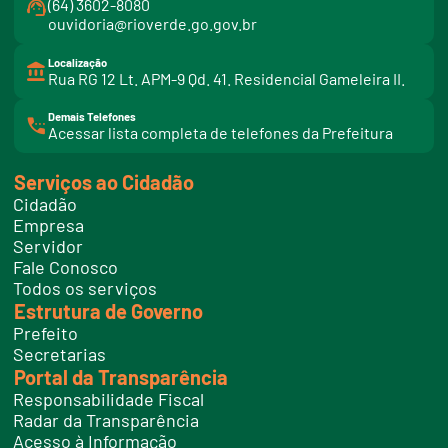
(64) 3602-8080
ouvidoria@rioverde.go.gov.br
Localização
Rua RG 12 Lt. APM-9 Qd. 41. Residencial Gameleira II.
Demais Telefones
l
Acessar lista completa de telefones da Prefeitura
i
n
k
Serviços ao Cidadão
t
e
Cidadão
l
e
Empresa
f
Servidor
o
n
Fale Conosco
e
Todos os serviços
s
Estrutura de Governo
Prefeito
Secretarias
Portal da Transparência
Responsabilidade Fiscal
Radar da Transparência
Acesso à Informação