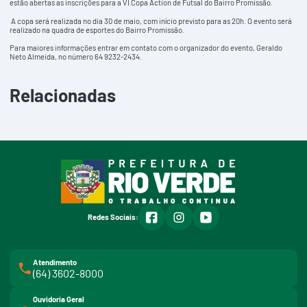
estão abertas as inscrições para a VI Copa Action de Futsal do Bairro Promissão.
A copa será realizada no dia 30 de maio, com início previsto para as 20h. O evento será
realizado na quadra de esportes do Bairro Promissão.
Para maiores informações entrar em contato com o organizador do evento, Geraldo
Neto Almeida, no número 64 9232-2434.
Relacionadas
facebook
instagram
youtube
Redes Sociais:
Atendimento
(64) 3602-8000
Ouvidoria Geral