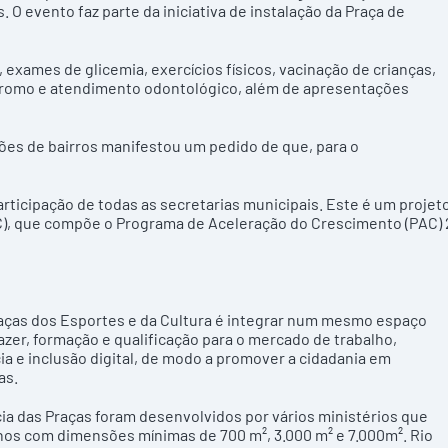
. O evento faz parte da iniciativa de instalação da Praça de
, exames de glicemia, exercícios físicos, vacinação de crianças,
dromo e atendimento odontológico, além de apresentações
es de bairros manifestou um pedido de que, para o
rticipação de todas as secretarias municipais. Este é um projet
EC), que compõe o Programa de Aceleração do Crescimento (PAC) 
Praças dos Esportes e da Cultura é integrar num mesmo espaço
lazer, formação e qualificação para o mercado de trabalho,
cia e inclusão digital, de modo a promover a cidadania em
as.
ia das Praças foram desenvolvidos por vários ministérios que
nos com dimensões mínimas de 700 m², 3.000 m² e 7.000m². Rio