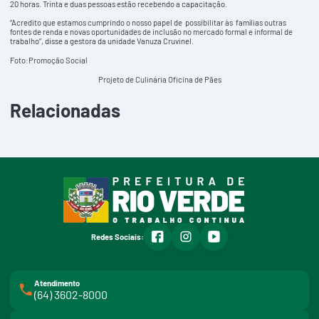
20 horas. Trinta e duas pessoas estão recebendo a capacitação.
“Acredito que estamos cumprindo o nosso papel de possibilitar às famílias outras
fontes de renda e novas oportunidades de inclusão no mercado formal e informal de
trabalho”, disse a gestora da unidade Vanuza Cruvinel.
Foto:Promoção Social
Projeto de Culinária Oficina de Pães
Relacionadas
facebook
instagram
youtube
Redes Sociais:
Atendimento
(64) 3602-8000