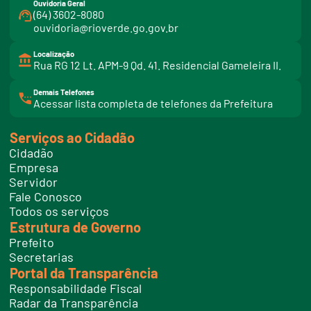
Ouvidoria Geral
(64) 3602-8080
ouvidoria@rioverde.go.gov.br
Localização
Rua RG 12 Lt. APM-9 Qd. 41. Residencial Gameleira II.
Demais Telefones
l
Acessar lista completa de telefones da Prefeitura
i
n
k
Serviços ao Cidadão
t
e
Cidadão
l
e
Empresa
f
Servidor
o
n
Fale Conosco
e
Todos os serviços
s
Estrutura de Governo
Prefeito
Secretarias
Portal da Transparência
Responsabilidade Fiscal
Radar da Transparência