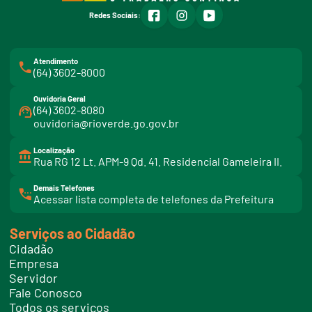
facebook
instagram
youtube
Redes Sociais:
Atendimento
(64) 3602-8000
Ouvidoria Geral
(64) 3602-8080
ouvidoria@rioverde.go.gov.br
Localização
Rua RG 12 Lt. APM-9 Qd. 41. Residencial Gameleira II.
Demais Telefones
l
Acessar lista completa de telefones da Prefeitura
i
n
k
Serviços ao Cidadão
t
e
Cidadão
l
e
Empresa
f
Servidor
o
n
Fale Conosco
e
Todos os serviços
s