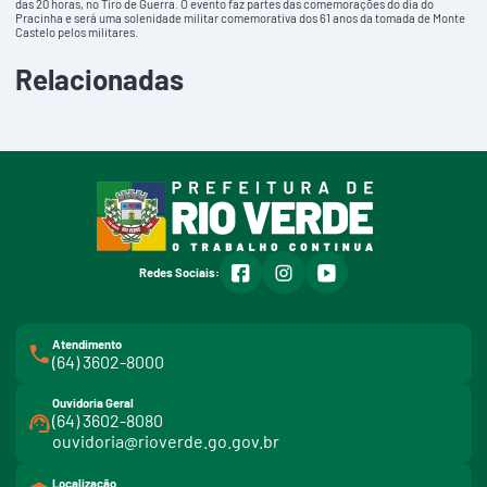
das 20 horas, no Tiro de Guerra. O evento faz partes das comemorações do dia do
Pracinha e será uma solenidade militar comemorativa dos 61 anos da tomada de Monte
Castelo pelos militares.
Relacionadas
facebook
instagram
youtube
Redes Sociais:
Atendimento
(64) 3602-8000
Ouvidoria Geral
(64) 3602-8080
ouvidoria@rioverde.go.gov.br
Localização