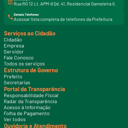
Rua RG 12 Lt. APM-9 Qd. 41. Residencial Gameleira II.
Demais Telefones
l
Acessar lista completa de telefones da Prefeitura
i
n
k
Serviços ao Cidadão
t
e
Cidadão
l
e
Empresa
f
Servidor
o
n
Fale Conosco
e
Todos os serviços
s
Estrutura de Governo
Prefeito
Secretarias
Portal da Transparência
Responsabilidade Fiscal
Radar da Transparência
Acesso à Informação
Folha de Pagamento
Ver todos
Ouvidoria e Atendimento