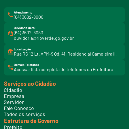
Atendimento
(64) 3602-8000
Ouvidoria Geral
(64) 3602-8080
ouvidoria@rioverde.go.gov.br
Localização
Rua RG 12 Lt. APM-9 Qd. 41. Residencial Gameleira II.
Demais Telefones
l
Acessar lista completa de telefones da Prefeitura
i
n
k
Serviços ao Cidadão
t
e
Cidadão
l
e
Empresa
f
Servidor
o
n
Fale Conosco
e
Todos os serviços
s
Estrutura de Governo
Prefeito