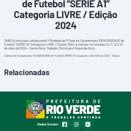
de Futebol “SÉRIE A1”
Categoria LIVRE / Edição
2024
TABELA dos jogos válidos pela 1ª Rodada da 1ª Fase do Campeonato RIOVERDENSE de
Futebol “SÉRIE A1” Categoria LIVRE / Edição 2024, à realizar-se nos dias 10, 11, 12 e 13
de maio de 2024 – Sexta-feira, Sábado, Domingo e Segunda-feira.
Tabela-do-Campeonato-RIOVERDENSE-de-Futebol-SERIE-A1-Categoria-Livre-Edicao-2024
Baixar
Relacionadas
facebook
instagram
youtube
Redes Sociais: