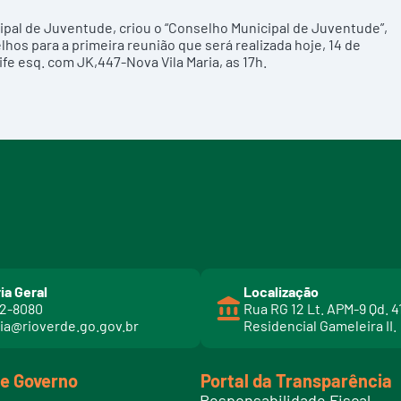
ipal de Juventude, criou o “Conselho Municipal de Juventude”,
hos para a primeira reunião que será realizada hoje, 14 de
fe esq. com JK,447-Nova Vila Maria, as 17h.
ia Geral
Localização
02-8080
Rua RG 12 Lt. APM-9 Qd. 4
ia@rioverde.go.gov.br
Residencial Gameleira II.
de Governo
Portal da Transparência
Responsabilidade Fiscal