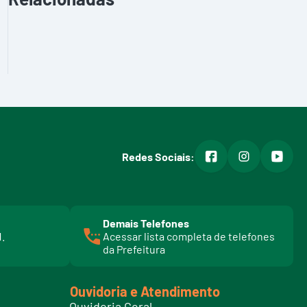
facebook
instagram
youtub
Redes Sociais:
Demais Telefones
l
1.
Acessar lista completa de telefones
i
da Prefeitura
n
k
t
Ouvidoria e Atendimento
e
Ouvidoria Geral