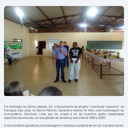
Foi realizado no último sábado, 20, o lançamento do projeto “
Juventude Capoeira”
, na
Paróquia São José, no Bairro Martins. Durante o evento foi feito uma homenagem ao
vice-prefeito, Demilson Lima, por ter criado a lei de incentivo desta modalidade
esportiva nas escolas, em sua gestão de vereança exercida de 1996 a 2000.
O vice-prefeito agradeceu a homenagem e ressaltou a alegria de em ver o projeto sendo