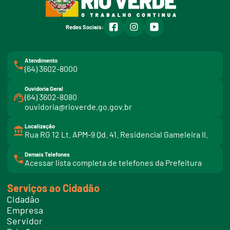
facebook
instagram
youtube
Redes Sociais:
Atendimento
(64) 3602-8000
Ouvidoria Geral
(64) 3602-8080
ouvidoria@rioverde.go.gov.br
Localização
Rua RG 12 Lt. APM-9 Qd. 41. Residencial Gameleira II.
Demais Telefones
l
Acessar lista completa de telefones da Prefeitura
i
n
k
Serviços ao Cidadão
t
e
Cidadão
l
e
Empresa
f
Servidor
o
n