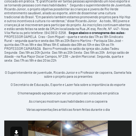
colocado em prática. “É gratificante ver tantas pessoas aprendendo um novo esporte e
se tornando pessoas com mais habilidades.” Segundo o superintendente de Juventude,
Ricardo Júnior, o projeto objetiva possibilitar às crianças e jovens de Rio Verde
entretenimento saudável, aliado ao esporte, além de disseminar uma cultura
tradicional do Brasil. “Em paralelo também estamos promovendo projetos para
Hip Hop
e outros incentivos à cultura rio-verdense,” disse Ricardo Júnior. Ao todo, 180 jovens e
crianças já se inscreveram para participar do projeto. As inscrições continuam abertas
e estão sendo feitas na sede da SMJm localizada na Rua JK esq. Recife, Nº. 447 – Nova
Vila Maria ou pelo telefone: (64) 3612-3258.
Segue abaixo o cronograma das aulas:
PROFESSOR GAMELA Cras – Dom Miguel – quarta e sexta das 17h as 18h Sindicato
Rural – segunda quarta e sexta das 19h as 20h Bairro Martins – Paróquia São José –
quinta das 17h as 18h e das 18has 19h E sábado das 09h as 10h e das 10h as 11h
PROFESSOR CAMARADA Bairro Promissão no salão da igreja são Judas Tadeu
Segunda: Das 19h as 20h Quinta: Das 19h as 20h Sexta: Das 19h as 20h Antigo salão de
Abadá – na Rua Major Oscar Campos, Nº 238 – Jardim Marconal. Segunda, quarta e
sexta: Das 17h as 18h e das 20 às 22h
O Superintendente de juventude, Ricardo Junior e o Professor de capoeira, Gamela fala
sobre o projeto para os presentes
O Secretário de Educação, Esporte e Lazer fala sobre a importância do esporte
O homenageado agradece por ver um projeto ser colocado em prática
As crianças mostram suas habilidades com a capoeira
Várias apresentações artísticas foram feitas durante o dia