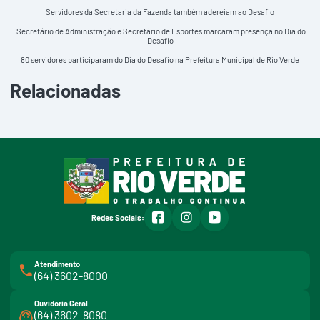
Servidores da Secretaria da Fazenda também adereiam ao Desafio
Secretário de Administração e Secretário de Esportes marcaram presença no Dia do
Desafio
80 servidores participaram do Dia do Desafio na Prefeitura Municipal de Rio Verde
Relacionadas
facebook
instagram
youtube
Redes Sociais:
Atendimento
(64) 3602-8000
Ouvidoria Geral
(64) 3602-8080