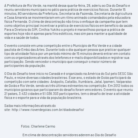
A Prefeitura de Rio Verde, na manhã dessa quarta-feira, 29, aderiu ao Dia do Desafio e
reuniu servidores municipais no pátio para prática de exercícios físicos. Durante 15
minutos, 80 servidores da Prefeitura, Secretaria da Fazenda, Secretaria de Agricultura
e Casa Amarela se movimentaram em um ritmo animado comandados pela educadora
física Fernanda. O clima de descontração não tirou o enfoque da campanha que tem
como objetivo principal incentivar a prática de exercícios físicos em benefício da saúde.
Para a Diretora do SIM, Cinthia Yukiko o projeto é maravilhoso porque a prática de
esportes hoje não é apenas para fins estéticos, mas sim para manter a qualidade de
vida e a saúde de todos.
O evento consiste em uma competição entre o Município de Rio Verde e a cidade
paulista de Embú das Artes. Durante todo o dia qualquer pessoa que praticar qualquer
tipo de atividade física por um período mínimo de 15 minutos deverá entrar em contato
com os organizadores através dos telefones e e-mails disponibilizados e registrar sua
participação. Sendo vencedor o município que conseguir o maior número de
participantes da população.
O Dia do Desafio teve início no Canadá e é organizado na América do Sul pelo SESC São
Paulo, e reúne diversas cidades brasileiras. Esse ano, o estado de Goiás participará da
competição com sete cidades: Anápolis, Catalão, Itumbiara, Jataí, Ipameri, Valparaíso
de Goiás e Rio Verde, sendo as três últimas estreantes na competição. Em 2012 todos os
municípios goianos que participaram do desafio foram vencedores. O evento que reuniu
21 países, 3.432 cidades e 51.036.303 participantes, tem o desafio de levar a atividade
física e o esporte para a vida da população brasileira.
Saiba mais informações através do
site:
http://www.rioverdegoias.com.br/diadodesafio/
Fotos: Charlene Carmo
Em clima de descontração servidores aderem ao Dia do Desafio