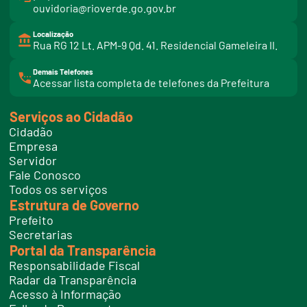
ouvidoria@rioverde.go.gov.br
Localização
Rua RG 12 Lt. APM-9 Qd. 41. Residencial Gameleira II.
Demais Telefones
l
Acessar lista completa de telefones da Prefeitura
i
n
k
Serviços ao Cidadão
t
e
Cidadão
l
e
Empresa
f
Servidor
o
n
Fale Conosco
e
Todos os serviços
s
Estrutura de Governo
Prefeito
Secretarias
Portal da Transparência
Responsabilidade Fiscal
Radar da Transparência
Acesso à Informação