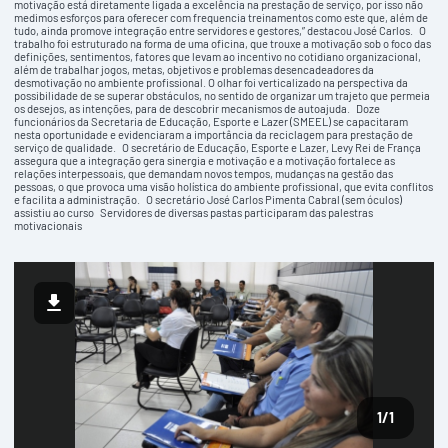
motivação está diretamente ligada a excelência na prestação de serviço, por isso não
medimos esforços para oferecer com frequencia treinamentos como este que, além de
tudo, ainda promove integração entre servidores e gestores,” destacou José Carlos. O
trabalho foi estruturado na forma de uma oficina, que trouxe a motivação sob o foco das
definições, sentimentos, fatores que levam ao incentivo no cotidiano organizacional,
além de trabalhar jogos, metas, objetivos e problemas desencadeadores da
desmotivação no ambiente profissional. O olhar foi verticalizado na perspectiva da
possibilidade de se superar obstáculos, no sentido de organizar um trajeto que permeia
os desejos, as intenções, para de descobrir mecanismos de autoajuda. Doze
funcionários da Secretaria de Educação, Esporte e Lazer (SMEEL) se capacitaram
nesta oportunidade e evidenciaram a importância da reciclagem para prestação de
serviço de qualidade. O secretário de Educação, Esporte e Lazer, Levy Rei de França
assegura que a integração gera sinergia e motivação e a motivação fortalece as
relações interpessoais, que demandam novos tempos, mudanças na gestão das
pessoas, o que provoca uma visão holística do ambiente profissional, que evita conflitos
e facilita a administração. O secretário José Carlos Pimenta Cabral (sem óculos)
assistiu ao curso Servidores de diversas pastas participaram das palestras
motivacionais
1
/1