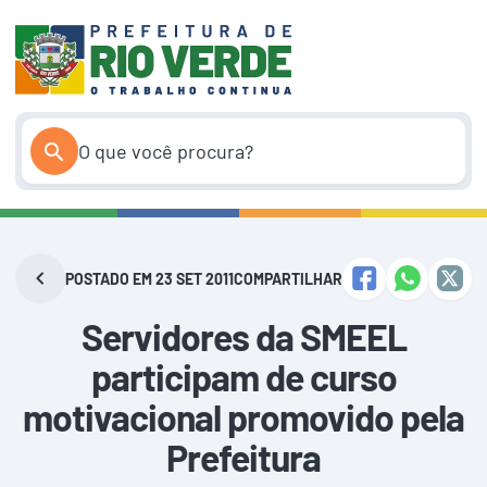
Pular
para
o
conteúdo
POSTADO EM 23 SET 2011
COMPARTILHAR
Servidores da SMEEL
participam de curso
motivacional promovido pela
Prefeitura