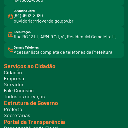
Ouvidoria Geral
(64) 3602-8080
ouvidoria@rioverde.go.gov.br
Localização
Rua RG 12 Lt. APM-9 Qd. 41. Residencial Gameleira II.
Demais Telefones
l
Acessar lista completa de telefones da Prefeitura
i
n
k
Serviços ao Cidadão
t
e
Cidadão
l
e
Empresa
f
Servidor
o
n
Fale Conosco
e
Todos os serviços
s
Estrutura de Governo
Prefeito
Secretarias
Portal da Transparência