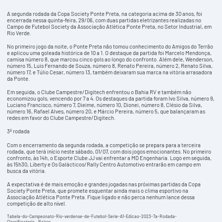
A segunda rodada da Copa Society Ponte Preta, na categoria acima de 30 anos, foi
encerrada nessa quinta-feira, 29/06, com duas partidas eletrizantes realizadas no
Campo de Futebol Society da Associação Atlética Ponte Preta, no Setor Industrial, em
Rio Verde.
No primeiro jogo da noite, o Ponte Preta não tomou conhecimento do Amigos do Terrão
e aplicou uma goleada histórica de 10 a 1. O destaque da partida foi Marcelo Mendonça,
camisa número 8, que marcou cinco gols ao longo do confronto. Além dele, Wenderson,
número 15, Luis Fernando de Souza, número 8, Renato Pereira, número 2, Renato Silva,
número 17, e Túlio Cesar, número 13, também deixaram sua marca na vitória arrasadora
da Ponte.
Em seguida, o Clube Campestre/Digitech enfrentou o Bahia RV e também não
economizou gols, vencendo por 7 a 4. Os destaques da partida foram Ivo Silva, número 9,
Luciano Francisco, número 7, Dieime, número 10, Dionei, número 8, Clésio da Silva,
número 16, Rafael Alves, número 20, e Márcio Pereira, número 5, que balançaram as
redes em favor do Clube Campestre/Digitech.
3ª rodada
Com o encerramento da segunda rodada, a competição se prepara para a terceira
rodada, que terá início neste sábado, 01/07, com dois jogos emocionantes. No primeiro
confronto, às 14h, o Esporte Clube JJ vai enfrentar a MD Engenharia. Logo em seguida,
às 15h30, Liberty e Os Galácticos/Rally Centro Automotivo entrarão em campo em
busca da vitória.
A expectativa é de mais emoção e grandes jogadas nas próximas partidas da Copa
Society Ponte Preta, que promete esquentar ainda mais o clima esportivo na
Associação Atlética Ponte Preta. Fique ligado e não perca nenhum lance dessa
competição de alto nível.
Tabela-do-Campeonato-Rio-verdense-de-Futebol-Serie-A1-Edicao-2023-7a-Rodada-
Classificatoria
Baixar