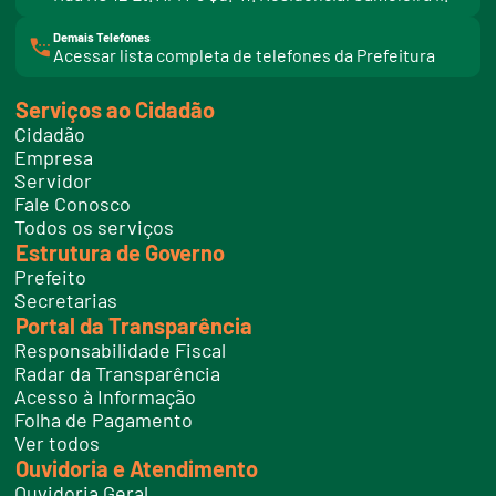
Demais Telefones
l
Acessar lista completa de telefones da Prefeitura
i
n
k
Serviços ao Cidadão
t
e
Cidadão
l
e
Empresa
f
Servidor
o
n
Fale Conosco
e
Todos os serviços
s
Estrutura de Governo
Prefeito
Secretarias
Portal da Transparência
Responsabilidade Fiscal
Radar da Transparência
Acesso à Informação
Folha de Pagamento
Ver todos
Ouvidoria e Atendimento
Ouvidoria Geral