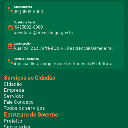
Atendimento
(64) 3602-8000
Ouvidoria Geral
(64) 3602-8080
ouvidoria@rioverde.go.gov.br
Localização
Rua RG 12 Lt. APM-9 Qd. 41. Residencial Gameleira II.
Demais Telefones
l
Acessar lista completa de telefones da Prefeitura
i
n
k
Serviços ao Cidadão
t
e
Cidadão
l
e
Empresa
f
Servidor
o
n
Fale Conosco
e
Todos os serviços
s
Estrutura de Governo
Prefeito
Secretarias