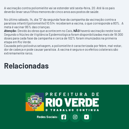
A vacinação contra poliomielite vai se estender até sexta-feira, 20. Até lá os pais
deverão levar seus filhos menores de cinco anos aos postos de saúde.
No último sábado, 14, dia "D" da segunda fase da campanha da vacinação contra a
paralisia infantil (poliomielite) 10.514 receberam a vacina, o que corresponde a 80%. A
meta é vacinar 95% das crianças.
Atenção
:
Devido às obras que acontecem no Cais,
NÃO
haverá vacinação neste local.
Segundo o Núcleo de Vigilância Epidemiológica foram disponibilizadas mais de 18.000
doses para cada fase da campanha e cerca de 102% foram imunizados na primeira
etapa em Rio Verde.
Causada pelo poliovírus selvagem, a poliomielite é caracterizada por febre, mal-estar,
dor de cabeça
e pode causar paralisia. A
vacina
é segura e os efeitos colaterais são
extremamente raros.
Relacionadas
facebook
instagram
youtube
Redes Sociais: