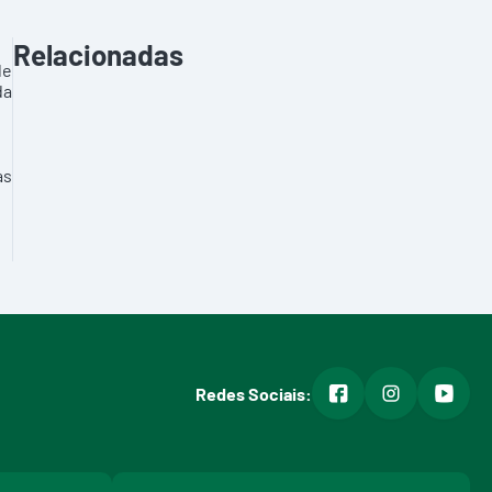
Relacionadas
de
da
as
facebook
instagram
youtub
Redes Sociais: