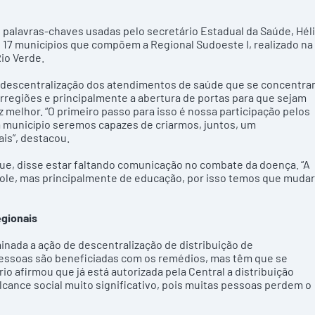
s palavras-chaves usadas pelo secretário Estadual da Saúde, Hél
 17 municípios que compõem a Regional Sudoeste I, realizado na
Rio Verde.
 a descentralização dos atendimentos de saúde que se concentr
rregiões e principalmente a abertura de portas para que sejam
melhor. “O primeiro passo para isso é nossa participação pelos
a município seremos capazes de criarmos, juntos, um
is”, destacou.
e, disse estar faltando comunicação no combate da doença. “A
ole, mas principalmente de educação, por isso temos que mudar
egionais
inada a ação de descentralização de distribuição de
pessoas são beneficiadas com os remédios, mas têm que se
o afirmou que já está autorizada pela Central a distribuição
lcance social muito significativo, pois muitas pessoas perdem o