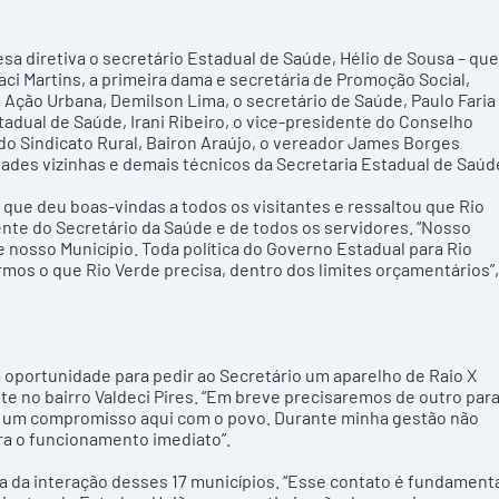
 diretiva o secretário Estadual de Saúde, Hélio de Sousa – que
ci Martins, a primeira dama e secretária de Promoção Social,
de Ação Urbana, Demilson Lima, o secretário de Saúde, Paulo Faria
adual de Saúde, Irani Ribeiro, o vice-presidente do Conselho
do Sindicato Rural, Bairon Araújo, o vereador James Borges
idades vizinhas e demais técnicos da Secretaria Estadual de Saúd
s que deu boas-vindas a todos os visitantes e ressaltou que Rio
nte do Secretário da Saúde e de todos os servidores. “Nosso
nosso Município. Toda política do Governo Estadual para Rio
rmos o que Rio Verde precisa, dentro dos limites orçamentários”,
a oportunidade para pedir ao Secretário um aparelho de Raio X
e no bairro Valdeci Pires. “Em breve precisaremos de outro par
ço um compromisso aqui com o povo. Durante minha gestão não
ra o funcionamento imediato”.
ia da interação desses 17 municípios. “Esse contato é fundament