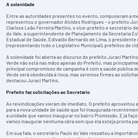
A solenidade
Entre as autoridades presentes no evento, compuseram a mesa
representou o governador Alcides Rodrigues – o prefeito Jura
Clarisse Leão Ferreira Martins, o vice-prefeito e secretário 
do Vale, a superintendente de Planejamento da Secretaria Est
Estadual de Saúde, Edivaldo Bernardo de Lima, o presidente 
(representando todo o Legislativo Municipal), prefeitos de c
A solenidade foi aberta ao discurso do prefeito Juraci Martin
Verde não está nas mãos apenas do Prefeito, mas principalme
principal compromisso de campanha é com a saúde pública de 
Verde será obedecida à risca, mas seremos firmes ao solicita
destacou Juraci Martins.
Prefeito faz solicitações ao Secretário
As reivindicações vieram de imediato. O prefeito aproveitou 
para a nova unidade de saúde que foi inaugurada recentement
a unidade que vamos inaugurar no bairro Promissão. E já fa
vamos inaugurar nenhuma obra sem que ela esteja pronta pa
Em sua fala, o secretário Paulo do Vale ressaltou a importânc