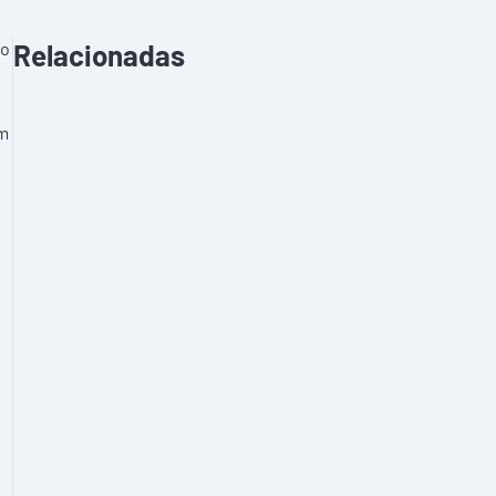
io
Relacionadas
am