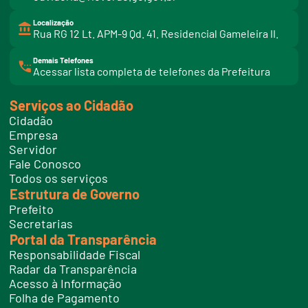
Localização
Rua RG 12 Lt. APM-9 Qd. 41. Residencial Gameleira II.
Demais Telefones
l
Acessar lista completa de telefones da Prefeitura
i
n
k
Serviços ao Cidadão
t
e
Cidadão
l
e
Empresa
f
Servidor
o
n
Fale Conosco
e
Todos os serviços
s
Estrutura de Governo
Prefeito
Secretarias
Portal da Transparência
Responsabilidade Fiscal
Radar da Transparência
Acesso à Informação
Folha de Pagamento