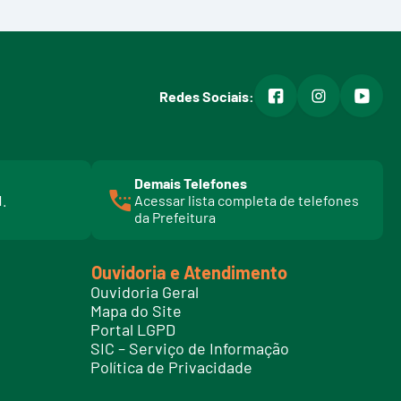
facebook
instagram
youtub
Redes Sociais:
Demais Telefones
l
1.
Acessar lista completa de telefones
i
da Prefeitura
n
k
t
Ouvidoria e Atendimento
e
Ouvidoria Geral
l
Mapa do Site
e
Portal LGPD
f
SIC – Serviço de Informação
o
Política de Privacidade
n
e