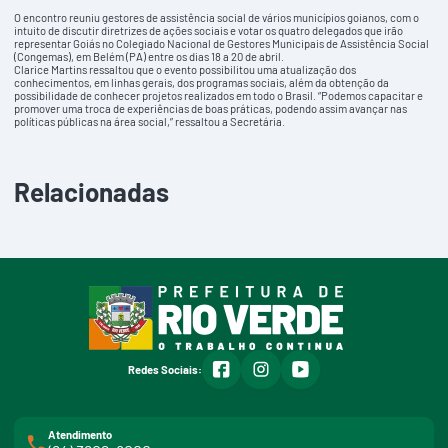
O encontro reuniu gestores de assistência social de vários municípios goianos, com o
intuito de discutir diretrizes de ações sociais e votar os quatro delegados que irão
representar Goiás no Colegiado Nacional de Gestores Municipais de Assistência Social
(Congemas), em Belém (PA) entre os dias 18 a 20 de abril.
Clarice Martins ressaltou que o evento possibilitou uma atualização dos
conhecimentos, em linhas gerais, dos programas sociais, além da obtenção da
possibilidade de conhecer projetos realizados em todo o Brasil. “Podemos capacitar e
promover uma troca de experiências de boas práticas, podendo assim avançar nas
políticas públicas na área social,” ressaltou a Secretária.
Relacionadas
facebook
instagram
youtube
Redes Sociais:
Atendimento