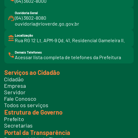
(64) 3602-8000
Ouvidoria Geral
(64) 3602-8080
ouvidoria@rioverde.go.gov.br
Localização
Rua RG 12 Lt. APM-9 Qd. 41. Residencial Gameleira II.
Demais Telefones
l
Acessar lista completa de telefones da Prefeitura
i
n
k
Serviços ao Cidadão
t
e
Cidadão
l
e
Empresa
f
Servidor
o
n
Fale Conosco
e
Todos os serviços
s
Estrutura de Governo
Prefeito
Secretarias
Portal da Transparência