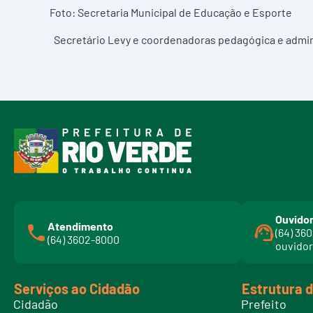
Foto: Secretaria Municipal de Educação e Esporte
Secretário Levy e coordenadoras pedagógica e admin
Ouvidor
Atendimento
(64) 36
(64) 3602-8000
ouvidor
Serviços ao Cidadão
Estrutura 
Cidadão
Prefeito