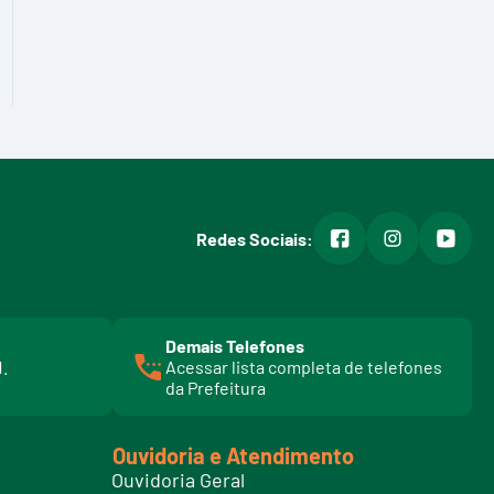
facebook
instagram
youtub
Redes Sociais:
Demais Telefones
l
1.
Acessar lista completa de telefones
i
da Prefeitura
n
k
t
Ouvidoria e Atendimento
e
Ouvidoria Geral
l