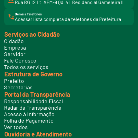
Rua RG 12 Lt. APM-9 Qd. 41. Residencial Gameleira II.
Demais Telefones
l
Acessar lista completa de telefones da Prefeitura
i
n
k
Serviços ao Cidadão
t
e
Cidadão
l
e
Empresa
f
Servidor
o
n
Fale Conosco
e
Todos os serviços
s
Estrutura de Governo
Prefeito
Secretarias
Portal da Transparência
Responsabilidade Fiscal
Radar da Transparência
Acesso à Informação
Folha de Pagamento
Ver todos
Ouvidoria e Atendimento