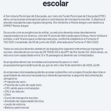
escolar
A Secretaria Municipal de Educação, por meio do Fundo Municipal de Educação (FME),
abriu um processo emergencial para a contratação de transporte escolar. O objetivo é
atender estudantes das regiões Varginha, Rio Verdinho e Monte Alegre com destino à
EMREF Monte Alegre.
De acordo com as exigências do edital, os veículos deverão estar devidamente
regularizados na cor branca, com até 15 anos de fabricação para ônibus, micro-ônibus e
kombis, e até 10 anos para os demais veículos, conforme estabelece a Portaria nº
742/2021 compilada, de 03 de junho de 2022, alterada pela Portaria nº 564/2022.
Todos os veículos deverão obedecer às legislações vigentes referentes ao transporte
escolar, atendendo às normas do DETRAN/GO e da AMT de Rio Verde-GO. Além disso, os
veículos com capacidade entre 12 e 15 passageiros deverão ser climatizados.
As propostas devem ser enviadas exclusivamente para o e-mail:
propostaemergencial@rioverde.go.gov.br até o dia 10 de setembro de 2025, às 8h.
As empresas interessadas poderão acessar a planilha com a especificação das rotas e
quantidade de veículos necessários e deverão apresentar a seguinte documentação
obrigatória:
• Proposta de valor;
• Planilha de custo de cada item;
• CRC válido para contratação;
• CRLV do veículo;
• CNH;
• Curso de transporte escolar;
• Atestado de capacidade técnica;
• Laudo de vistoria;
• Balanço patrimonial.