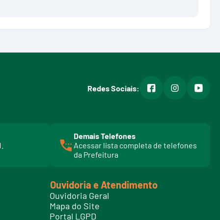
facebook
instagram
youtub
Redes Sociais:
Demais Telefones
l
1.
Acessar lista completa de telefones
i
da Prefeitura
n
k
t
Ouvidoria e Atendimento
e
Ouvidoria Geral
l
Mapa do Site
e
Portal LGPD
f