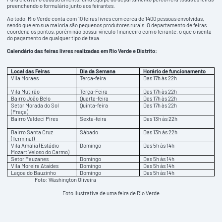
preenchendo o formulário junto aos feirantes.
Ao todo, Rio Verde conta com 10 feiras livres com cerca de 1400 pessoas envolvidas,
sendo que em sua maioria são pequenos produtores rurais. O departamento de feiras
coordena os pontos, porém não possui vínculo financeiro com o feirante, o que o isenta
do pagamento de qualquer tipo de taxa.
Calendário das feiras livres realizadas em Rio Verde e Distrito:
Local das Feiras
Dia da Semana
Horário de funcionamento
Vila Moraes
Terça-feira
Das 17h às 22h
Vila Mutirão
Terça-Feira
Das 17h às 22h
Bairro João Belo
Quarta-feira
Das 17h às 22h
Setor Morada do Sol
Quinta-feira
Das 17h às 22h
(Praça)
Bairro Valdeci Pires
Sexta-feira
Das 13h às 22h
Bairro Santa Cruz
Sábado
Das 13h às 22h
(Terminal)
Vila Amália (Estádio
Domingo
Das 5h às 14h
Mozart Veloso do Carmo)
Setor Pauzanes
Domingo
Das 5h às 14h
Vila Moreira Ataídes
Domingo
Das 5h às 14h
Lagoa do Bauzinho
Domingo
Das 5h às 14h
Foto: Washington Oliveira
Foto Ilustrativa de uma feira de Rio Verde