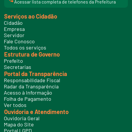
l
Acessar lista completa de telefones da Prefeitura
i
n
k
Serviços ao Cidadão
t
e
Cidadão
l
e
Empresa
f
Servidor
o
n
Fale Conosco
e
Todos os serviços
s
Estrutura de Governo
Prefeito
Secretarias
Portal da Transparência
Responsabilidade Fiscal
Radar da Transparência
Acesso à Informação
Folha de Pagamento
Ver todos
Ouvidoria e Atendimento
Ouvidoria Geral
Mapa do Site
Portal LGPD