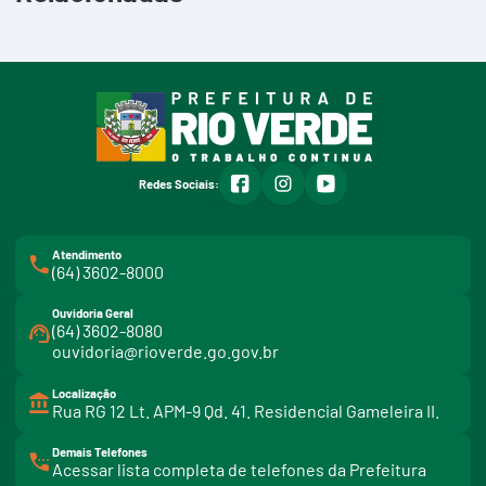
facebook
instagram
youtube
Redes Sociais:
Atendimento
(64) 3602-8000
Ouvidoria Geral
(64) 3602-8080
ouvidoria@rioverde.go.gov.br
Localização
Rua RG 12 Lt. APM-9 Qd. 41. Residencial Gameleira II.
Demais Telefones
l
Acessar lista completa de telefones da Prefeitura
i