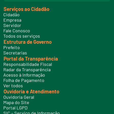
n
k
Serviços ao Cidadão
t
e
Cidadão
l
e
Empresa
f
Servidor
o
n
Fale Conosco
e
Todos os serviços
s
Estrutura de Governo
Prefeito
Secretarias
Portal da Transparência
Responsabilidade Fiscal
Radar da Transparência
Acesso à Informação
Folha de Pagamento
Ver todos
Ouvidoria e Atendimento
Ouvidoria Geral
Mapa do Site
Portal LGPD
SIC – Serviço de Informação