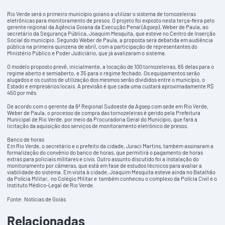
Rio Verde será o primeiro município goiano a utilizar o sistema de tornozeleiras
eletrônicas para monitoramento de presos. O projeto foi exposto nesta terça-feira pelo
gerente regional da Agência Goiana da Execução Penal (Agsep), Weber de Paula, ao
secretário da Segurança Pública, Joaquim Mesquita, que esteve no Centro de Inserção
Social do município. Segundo Weber de Paula, a proposta será debatida em audiência
pública na primeira quinzena de abril, com a participação de representantes do
Ministério Público e Poder Judiciário, que já avalizaram o sistema.
O modelo proposto prevê, inicialmente, a locação de 100 tornozeleiras, 65 delas para o
regime aberto e semiaberto, e 35 para o regime fechado. Os equipamentos serão
alugados e os custos de utilização dos mesmos serão divididos entre o município, o
Estado e empresários locais. A previsão é que cada uma custará aproximadamente R$
450 por mês.
De acordo com o gerente da 6ª Regional Sudoeste da Agsep com sede em Rio Verde,
Weber de Paula, o processo de compra das tornozeleiras é gerido pela Prefeitura
Municipal de Rio Verde, por meio da Procuradoria Geral do Município, que fará a
licitação da aquisição dos serviços de monitoramento eletrônico de presos.
Banco de horas
Em Rio Verde, o secretário e o prefeito da cidade, Juraci Martins, também assinaram a
formalização do convênio do banco de horas, que permitirá o pagamento de horas
extras para policiais militares e civis. Outro assunto discutido foi a instalação do
monitoramento por câmeras, que está em fase de estudos técnicos para avaliar a
viabilidade do sistema. Em visita à cidade, Joaquim Mesquita esteve ainda no Batalhão
da Polícia Militar, no Colégio Militar e também conheceu o complexo da Polícia Civil e o
Instituto Médico-Legal de Rio Verde.
Fonte: Notícias de Goiás
Relacionadas