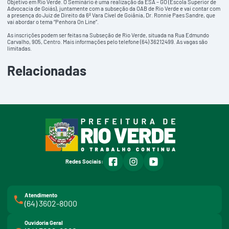
Objetivo em Rio Verde. O Seminário é uma realização da ESA – GO (Escola Superior de
Advocacia de Goiás), juntamente com a subseção da OAB de Rio Verde e vai contar com
a presença do Juiz de Direito da 6ª Vara Cível de Goiânia, Dr. Ronnie Paes Sandre, que
vai abordar o tema “Penhora On Line”.
As inscrições podem ser feitas na Subseção de Rio Verde, situada na Rua Edmundo
Carvalho, 905, Centro. Mais informações pelo telefone (64) 36212499. As vagas são
limitadas.
Relacionadas
facebook
instagram
youtube
Redes Sociais:
Atendimento
(64) 3602-8000
Ouvidoria Geral