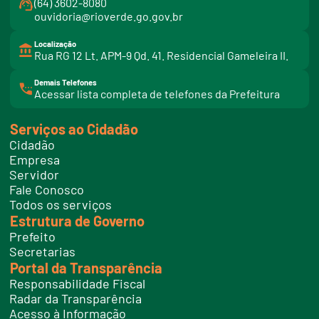
(64) 3602-8080
ouvidoria@rioverde.go.gov.br
Localização
Rua RG 12 Lt. APM-9 Qd. 41. Residencial Gameleira II.
Demais Telefones
l
Acessar lista completa de telefones da Prefeitura
i
n
k
Serviços ao Cidadão
t
e
Cidadão
l
e
Empresa
f
Servidor
o
n
Fale Conosco
e
Todos os serviços
s
Estrutura de Governo
Prefeito
Secretarias
Portal da Transparência
Responsabilidade Fiscal
Radar da Transparência
Acesso à Informação