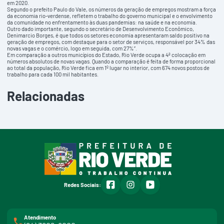
em 2020.
Segundo o prefeito Paulo do Vale, os números da geração de empregos mostram a força
da economia rio-verdense, refletem o trabalho do governo municipal e o envolvimento
da comunidade no enfrentamento às duas pandemias: na saúde e na economia.
Outro dado importante, segundo o secretário de Desenvolvimento Econômico,
Denimarcio Borges, é que todos os setores economia apresentaram saldo positivo na
geração de empregos, com destaque para o setor de serviços, responsável por 34% das
novas vagas e o comércio, logo em seguida, com 27%”.
Em comparação a outros municípios do Estado, Rio Verde ocupa a 4ª colocação em
números absolutos de novas vagas. Quando a comparação é feita de forma proporcional
ao total da população, Rio Verde fica em 1º lugar no interior, com 674 novos postos de
trabalho para cada 100 mil habitantes.
Relacionadas
facebook
instagram
youtube
Redes Sociais:
Atendimento