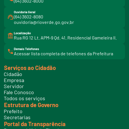
(64) 3602-8000
Ouvidoria Geral
(64) 3602-8080
ouvidoria@rioverde.go.gov.br
Localização
Rua RG 12 Lt. APM-9 Qd. 41. Residencial Gameleira II.
Demais Telefones
l
Acessar lista completa de telefones da Prefeitura
i
n
k
Serviços ao Cidadão
t
e
Cidadão
l
e
Empresa
f
Servidor
o
n
Fale Conosco
e
Todos os serviços
s
Estrutura de Governo
Prefeito
Secretarias
Portal da Transparência