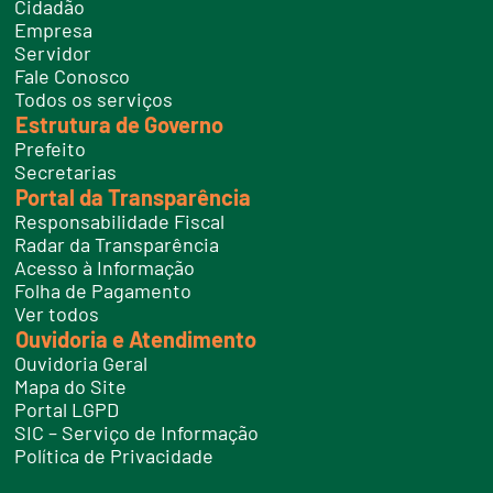
Cidadão
l
e
Empresa
f
Servidor
o
n
Fale Conosco
e
Todos os serviços
s
Estrutura de Governo
Prefeito
Secretarias
Portal da Transparência
Responsabilidade Fiscal
Radar da Transparência
Acesso à Informação
Folha de Pagamento
Ver todos
Ouvidoria e Atendimento
Ouvidoria Geral
Mapa do Site
Portal LGPD
SIC – Serviço de Informação
Política de Privacidade