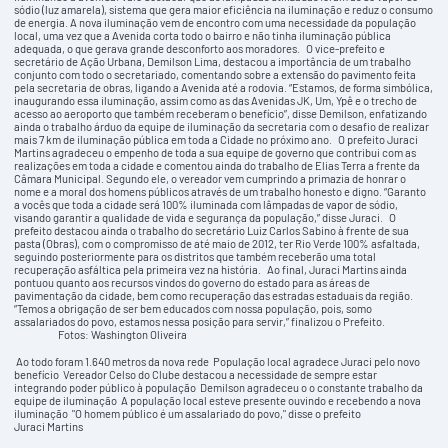
sódio (luz amarela), sistema que gera maior eficiência na iluminação e reduz o consumo
de energia. A nova iluminação vem de encontro com uma necessidade da população
local, uma vez que a Avenida corta todo o bairro e não tinha iluminação pública
adequada, o que gerava grande desconforto aos moradores. O vice-prefeito e
secretário de Ação Urbana, Demilson Lima, destacou a importância de um trabalho
conjunto com todo o secretariado, comentando sobre a extensão do pavimento feita
pela secretaria de obras, ligando a Avenida até a rodovia. “Estamos, de forma simbólica,
inaugurando essa iluminação, assim como as das Avenidas JK, Um, Ypê e o trecho de
acesso ao aeroporto que também receberam o benefício”, disse Demilson, enfatizando
ainda o trabalho árduo da equipe de iluminação da secretaria com o desafio de realizar
mais 7 km de iluminação pública em toda a Cidade no próximo ano. O prefeito Juraci
Martins agradeceu o empenho de toda a sua equipe de governo que contribui com as
realizações em toda a cidade e comentou ainda do trabalho de Elias Terra a frente da
Câmara Municipal. Segundo ele, o vereador vem cumprindo a primazia de honrar o
nome e a moral dos homens públicos através de um trabalho honesto e digno. “Garanto
a vocês que toda a cidade será 100% iluminada com lâmpadas de vapor de sódio,
visando garantir a qualidade de vida e segurança da população,” disse Juraci. O
prefeito destacou ainda o trabalho do secretário Luiz Carlos Sabino à frente de sua
pasta (Obras), com o compromisso de até maio de 2012, ter Rio Verde 100% asfaltada,
seguindo posteriormente para os distritos que também receberão uma total
recuperação asfáltica pela primeira vez na história. Ao final, Juraci Martins ainda
pontuou quanto aos recursos vindos do governo do estado para as áreas de
pavimentação da cidade, bem como recuperação das estradas estaduais da região.
“Temos a obrigação de ser bem educados com nossa população, pois, somo
assalariados do povo, estamos nessa posição para servir,” finalizou o Prefeito.
Fotos: Washington Oliveira
Ao todo foram 1.640 metros da nova rede População local agradece Juraci pelo novo
benefício Vereador Celso do Clube destacou a necessidade de sempre estar
integrando poder público à população Demilson agradeceu o o constante trabalho da
equipe de iluminação A população local esteve presente ouvindo e recebendo a nova
iluminação "O homem público é um assalariado do povo," disse o prefeito
Juraci Martins