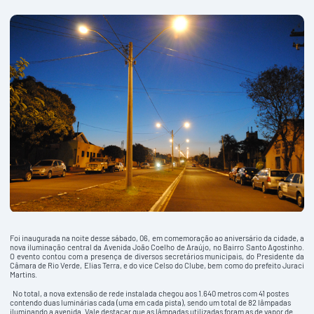
Foi inaugurada na noite desse sábado, 06, em comemoração ao aniversário da cidade, a
nova iluminação central da Avenida João Coelho de Araújo, no Bairro Santo Agostinho.
O evento contou com a presença de diversos secretários municipais, do Presidente da
Câmara de Rio Verde, Elias Terra, e do vice Celso do Clube, bem como do prefeito Juraci
Martins.
No total, a nova extensão de rede instalada chegou aos 1.640 metros com 41 postes
contendo duas luminárias cada (uma em cada pista), sendo um total de 82 lâmpadas
iluminando a avenida. Vale destacar que as lâmpadas utilizadas foram as de vapor de