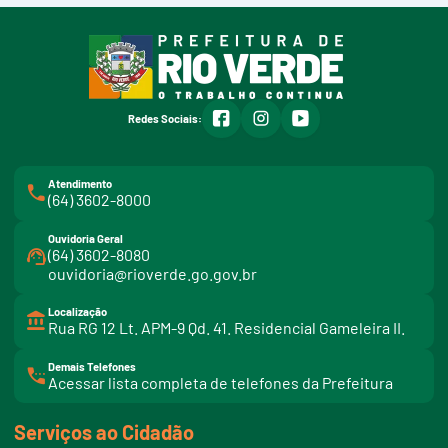
facebook
instagram
youtube
Redes Sociais:
Atendimento
(64) 3602-8000
Ouvidoria Geral
(64) 3602-8080
ouvidoria@rioverde.go.gov.br
Localização
Rua RG 12 Lt. APM-9 Qd. 41. Residencial Gameleira II.
Demais Telefones
l
Acessar lista completa de telefones da Prefeitura
i
n
k
Serviços ao Cidadão
t
e