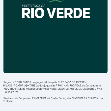
Segue os RESULTADOS dos jogos válidos pela 3ª RODADA DE 1ª FASE –
(CLASSIFICATÓRIA) e TABELA dos jogos das PRÓXIMAS RODADAS do Campeonato
RIOVERDENSE de Futebol Society dos FUNCIONÁRIOS PÚBLICOS Categoria LIVRE –
Edição 2024.
Resultados-do-Campeonato-RIOVERDENSE-de-Futebol-Society-dos-FUNCIONARIOS-PUBLICOS-Livre-
2
Baixar