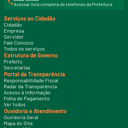
l
Acessar lista completa de telefones da Prefeitura
i
n
k
Serviços ao Cidadão
t
e
Cidadão
l
e
Empresa
f
Servidor
o
n
Fale Conosco
e
Todos os serviços
s
Estrutura de Governo
Prefeito
Secretarias
Portal da Transparência
Responsabilidade Fiscal
Radar da Transparência
Acesso à Informação
Folha de Pagamento
Ver todos
Ouvidoria e Atendimento
Ouvidoria Geral
Mapa do Site