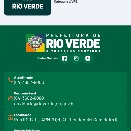
Categoria LIVRE
facebook
instagram
youtube
Redes Sociais:
Atendimento
(64) 3602-8000
Ouvidoria Geral
(64) 3602-8080
ouvidoria@rioverde.go.gov.br
Localização
Rua RG 12 Lt. APM-9 Qd. 41. Residencial Gameleira II.
Demais Telefones