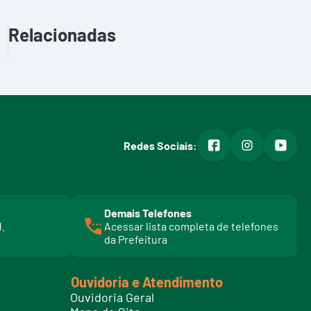
Relacionadas
facebook
instagram
youtub
Redes Sociais:
Demais Telefones
l
1.
Acessar lista completa de telefones
i
da Prefeitura
n
k
t
Ouvidoria e Atendimento
e
Ouvidoria Geral
l