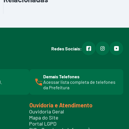
facebook
instagram
youtub
Redes Sociais:
Demais Telefones
l
1.
Acessar lista completa de telefones
i
da Prefeitura
n
k
t
Ouvidoria e Atendimento
e
Ouvidoria Geral
l
Mapa do Site
e
Portal LGPD
f