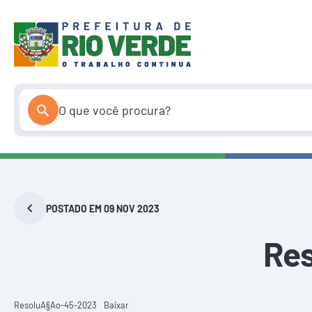
Pular
para
o
conteúdo
POSTADO EM 09 NOV 2023
Re
ResoluA§Ao-45-2023
Baixar