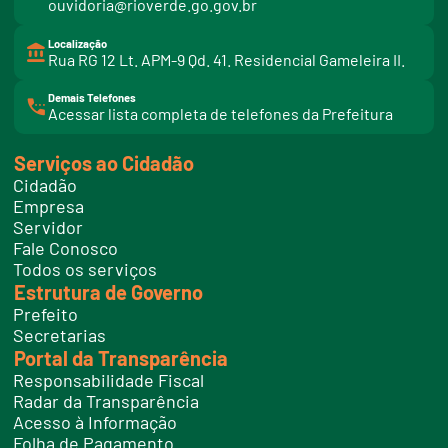
ouvidoria@rioverde.go.gov.br
Localização
Rua RG 12 Lt. APM-9 Qd. 41. Residencial Gameleira II.
Demais Telefones
l
Acessar lista completa de telefones da Prefeitura
i
n
k
Serviços ao Cidadão
t
e
Cidadão
l
e
Empresa
f
Servidor
o
n
Fale Conosco
e
Todos os serviços
s
Estrutura de Governo
Prefeito
Secretarias
Portal da Transparência
Responsabilidade Fiscal
Radar da Transparência
Acesso à Informação
Folha de Pagamento