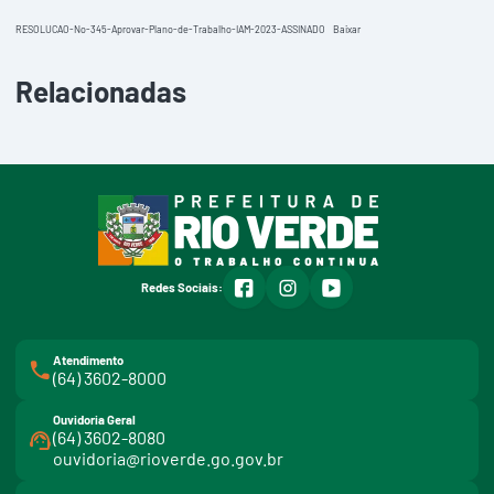
RESOLUCAO-No-345-Aprovar-Plano-de-Trabalho-IAM-2023-ASSINADO
Baixar
Relacionadas
facebook
instagram
youtube
Redes Sociais:
Atendimento
(64) 3602-8000
Ouvidoria Geral
(64) 3602-8080
ouvidoria@rioverde.go.gov.br