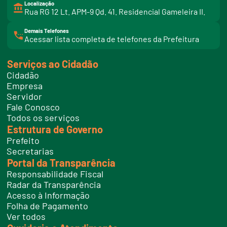
Localização
Rua RG 12 Lt. APM-9 Qd. 41. Residencial Gameleira II.
Demais Telefones
l
Acessar lista completa de telefones da Prefeitura
i
n
k
Serviços ao Cidadão
t
e
Cidadão
l
e
Empresa
f
Servidor
o
n
Fale Conosco
e
Todos os serviços
s
Estrutura de Governo
Prefeito
Secretarias
Portal da Transparência
Responsabilidade Fiscal
Radar da Transparência
Acesso à Informação
Folha de Pagamento
Ver todos