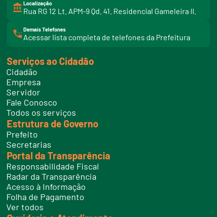
Localização
Rua RG 12 Lt. APM-9 Qd. 41. Residencial Gameleira II.
Demais Telefones
l
Acessar lista completa de telefones da Prefeitura
i
n
k
Serviços ao Cidadão
t
e
Cidadão
l
e
Empresa
f
Servidor
o
n
Fale Conosco
e
Todos os serviços
s
Estrutura de Governo
Prefeito
Secretarias
Portal da Transparência
Responsabilidade Fiscal
Radar da Transparência
Acesso à Informação
Folha de Pagamento
Ver todos