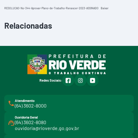
RESOLUCAO-No-344-Aprovar-Plano-de-Trabalho-Renascer-2023-ASSINADO
Baixar
Relacionadas
facebook
instagram
youtube
Redes Sociais:
Atendimento
(64) 3602-8000
Ouvidoria Geral
(64) 3602-8080
ouvidoria@rioverde.go.gov.br