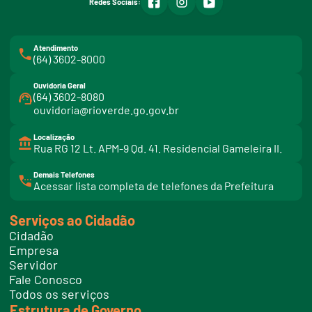
Redes Sociais:
Atendimento
(64) 3602-8000
Ouvidoria Geral
(64) 3602-8080
ouvidoria@rioverde.go.gov.br
Localização
Rua RG 12 Lt. APM-9 Qd. 41. Residencial Gameleira II.
Demais Telefones
l
Acessar lista completa de telefones da Prefeitura
i
n
k
Serviços ao Cidadão
t
e
Cidadão
l
e
Empresa
f
Servidor
o
n
Fale Conosco
e
Todos os serviços
s
Estrutura de Governo