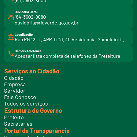
(64) 3602-8000
Ouvidoria Geral
(64) 3602-8080
ouvidoria@rioverde.go.gov.br
Localização
Rua RG 12 Lt. APM-9 Qd. 41. Residencial Gameleira II.
Demais Telefones
l
Acessar lista completa de telefones da Prefeitura
i
n
k
Serviços ao Cidadão
t
e
Cidadão
l
e
Empresa
f
Servidor
o
n
Fale Conosco
e
Todos os serviços
s
Estrutura de Governo
Prefeito
Secretarias
Portal da Transparência