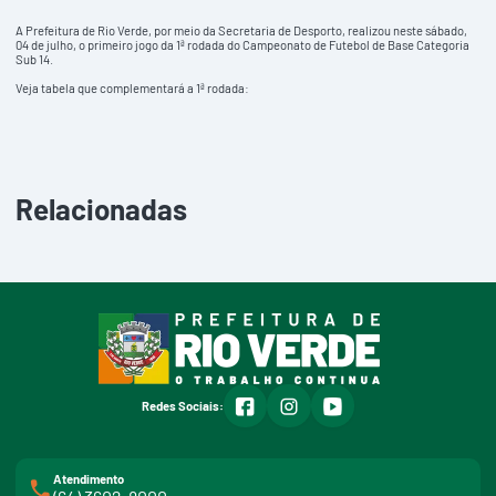
A Prefeitura de Rio Verde, por meio da Secretaria de Desporto, realizou neste sábado,
04 de julho, o primeiro jogo da 1ª rodada do Campeonato de Futebol de Base Categoria
Sub 14.
Veja tabela que complementará a 1ª rodada:
Relacionadas
facebook
instagram
youtube
Redes Sociais:
Atendimento