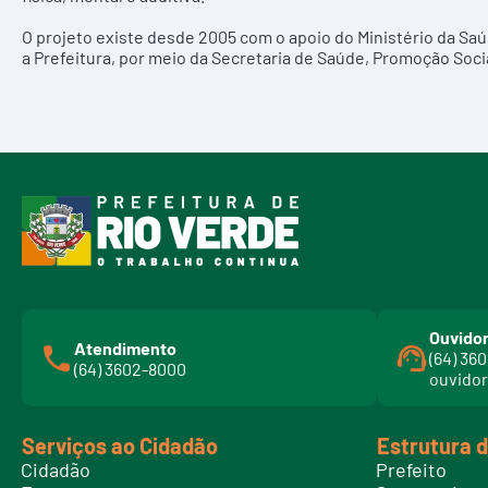
O projeto existe desde 2005 com o apoio do Ministério da Sa
a Prefeitura, por meio da Secretaria de Saúde, Promoção Socia
Ouvidor
Atendimento
(64) 36
(64) 3602-8000
ouvidor
Serviços ao Cidadão
Estrutura 
Cidadão
Prefeito