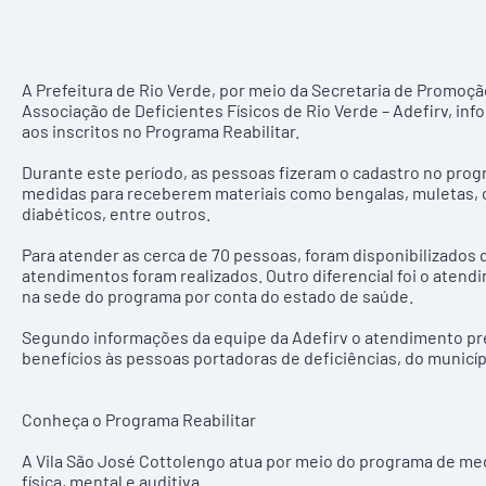
A Prefeitura de Rio Verde, por meio da Secretaria de Promoçã
Associação de Deficientes Físicos de Rio Verde – Adefirv, inf
aos inscritos no Programa Reabilitar.
Durante este período, as pessoas fizeram o cadastro no pro
medidas para receberem materiais como bengalas, muletas, c
diabéticos, entre outros.
Para atender as cerca de 70 pessoas, foram disponibilizados q
atendimentos foram realizados. Outro diferencial foi o aten
na sede do programa por conta do estado de saúde.
Segundo informações da equipe da Adefirv o atendimento pr
benefícios às pessoas portadoras de deficiências, do municíp
Conheça o Programa Reabilitar
A Vila São José Cottolengo atua por meio do programa de medi
física, mental e auditiva.