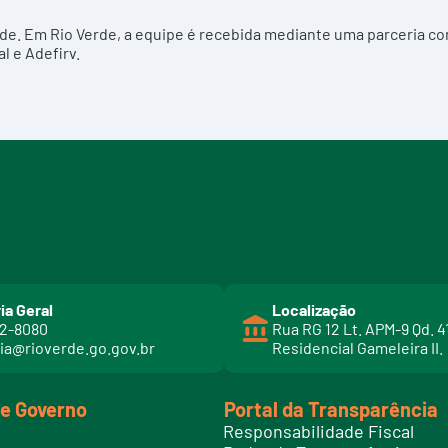
úde. Em Rio Verde, a equipe é recebida mediante uma parceria c
l e Adefirv.
ia Geral
Localização
02-8080
Rua RG 12 Lt. APM-9 Qd. 4
ia@rioverde.go.gov.br
Residencial Gameleira II.
de Governo
Portal da Transparência
Responsabilidade Fiscal