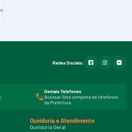
om
facebook
instagram
youtub
Redes Sociais:
Demais Telefones
l
1.
Acessar lista completa de telefones
i
da Prefeitura
n
k
t
Ouvidoria e Atendimento
e
Ouvidoria Geral
l