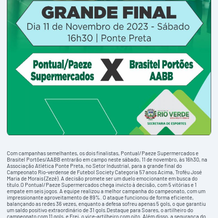
Com campanhas semelhantes, os dois finalistas, Pontual/Paeze Supermercados e
Brasitel Portões/AABB entrarão em campo neste sábado, 11 de novembro, às 16h30, na
Associação Atlética Ponte Preta, no Setor Industrial, para a grande final do
Campeonato Rio-verdense de Futebol Society Categoria 57 anos Acima, Troféu José
Maria de Morais (Zezé). A decisão promete ser um duelo emocionante em busca do
título.O Pontual/Paeze Supermercados chega invicto à decisão, com 5 vitórias e 1
empate em seis jogos. A equipe realizou a melhor campanha do campeonato, com um
impressionante aproveitamento de 89%. O ataque funcionou de forma eficiente,
balançando as redes 36 vezes, enquanto a defesa sofreu apenas 5 gols, o que garantiu
um saldo positivo extraordinário de 31 gols.Destaque para Soares, o artilheiro do
campeonato com 11 gols, e Frei, o vice-artilheiro com oito. Além disso, a segurança do