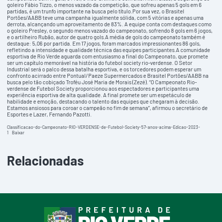
goleiro Fábio Tizzo, o menos vazado da competição, que sofreu apenas 5 gols em 6
partidas, é um trunfo importante na busca pelo título.Por sua vez, o Brasitel
Portões/AABB teve uma campanha igualmente sólida, com 5 vitórias e apenas uma
derrota, alcançando um aproveitamento de 83%. A equipe conta com destaques como
o goleiro Presley, o segundo menos vazado do campeonato, sofrendo 8 gols em 6 jogos,
e o artilheiro Rubão, autor de quatro gols.A média de gols do campeonato também é
destaque: 5,06 por partida. Em 17 jogos, foram marcados impressionantes 86 gols,
refletindo a intensidade e qualidade técnica das equipes participantes.A comunidade
esportiva de Rio Verde aguarda com entusiasmo a final do Campeonato, que promete
ser um capítulo memorável na história do futebol society rio-verdense. O Setor
Industrial será o palco dessa batalha esportiva, e os torcedores podem esperar um
confronto acirrado entre Pontual/Paeze Supermercados e Brasitel Portões/AABB na
busca pelo tão cobiçado Troféu José Maria de Morais (Zezé). “O Campeonato Rio-
verdense de Futebol Society proporcionou aos espectadores e participantes uma
experiência esportiva de alta qualidade. A final promete ser um espetáculo de
habilidade e emoção, destacando o talento das equipes que chegaram à decisão.
Estamos ansiosos para coroar o campeão no fim de semana”, afirmou o secretário de
Esportes e Lazer, Fernando Pazotti.
Classificacao-do-Campeonato-RIO-VERDENSE-de-Futebol-Society-57-anos-acima-Edicao-2023-
1
Baixar
Relacionadas