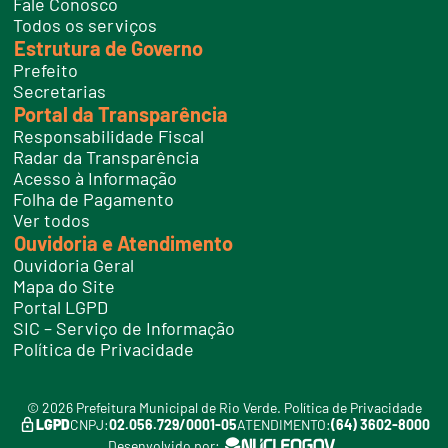
Fale Conosco
e
Todos os serviços
s
Estrutura de Governo
Prefeito
Secretarias
Portal da Transparência
Responsabilidade Fiscal
Radar da Transparência
Acesso à Informação
Folha de Pagamento
Ver todos
Ouvidoria e Atendimento
Ouvidoria Geral
Mapa do Site
Portal LGPD
SIC – Serviço de Informação
Política de Privacidade
© 2026 Prefeitura Municipal de Rio Verde.
Política de Privacidade
LGPD
CNPJ:
02.056.729/0001-05
ATENDIMENTO:
(64) 3602-8000
Desenvolvido por: