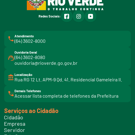
facebook
instagram
youtube
Redes Sociais:
Atendimento
(64) 3602-8000
Ouvidoria Geral
(64) 3602-8080
ouvidoria@rioverde.go.gov.br
Localização
Rua RG 12 Lt. APM-9 Qd. 41. Residencial Gameleira II.
Demais Telefones
l
Acessar lista completa de telefones da Prefeitura
i
n
k
Serviços ao Cidadão
t
e
Cidadão
l
e
Empresa
f
Servidor
o
n