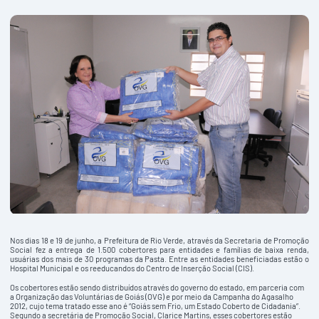
Nos dias 18 e 19 de junho, a Prefeitura de Rio Verde, através da Secretaria de Promoção
Social fez a entrega de 1.500 cobertores para entidades e famílias de baixa renda,
usuárias dos mais de 30 programas da Pasta. Entre as entidades beneficiadas estão o
Hospital Municipal e os reeducandos do Centro de Inserção Social (CIS).
Os cobertores estão sendo distribuídos através do governo do estado, em parceria com
a Organização das Voluntárias de Goiás (OVG) e por meio da Campanha do Agasalho
2012, cujo tema tratado esse ano é “Goiás sem Frio, um Estado Coberto de Cidadania”.
Segundo a secretária de Promoção Social, Clarice Martins, esses cobertores estão