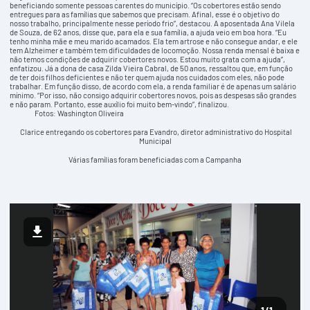
beneficiando somente pessoas carentes do município. “Os cobertores estão sendo
entregues para as famílias que sabemos que precisam. Afinal, esse é o objetivo do
nosso trabalho, principalmente nesse período frio”, destacou. A aposentada Ana Vilela
de Souza, de 62 anos, disse que, para ela e sua família, a ajuda veio em boa hora. “Eu
tenho minha mãe e meu marido acamados. Ela tem artrose e não consegue andar, e ele
tem Alzheimer e também tem dificuldades de locomoção. Nossa renda mensal é baixa e
não temos condições de adquirir cobertores novos. Estou muito grata com a ajuda”,
enfatizou. Já a dona de casa Zilda Vieira Cabral, de 50 anos, ressaltou que, em função
de ter dois filhos deficientes e não ter quem ajuda nos cuidados com eles, não pode
trabalhar. Em função disso, de acordo com ela, a renda familiar é de apenas um salário
mínimo. “Por isso, não consigo adquirir cobertores novos, pois as despesas são grandes
e não param. Portanto, esse auxílio foi muito bem-vindo”, finalizou.
Fotos: Washington Oliveira
Clarice entregando os cobertores para Evandro, diretor administrativo do Hospital
Municipal
Várias famílias foram beneficiadas com a Campanha