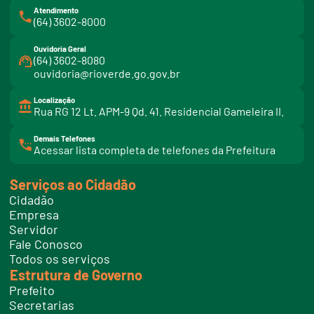
Atendimento
(64) 3602-8000
Ouvidoria Geral
(64) 3602-8080
ouvidoria@rioverde.go.gov.br
Localização
Rua RG 12 Lt. APM-9 Qd. 41. Residencial Gameleira II.
Demais Telefones
l
Acessar lista completa de telefones da Prefeitura
i
n
k
Serviços ao Cidadão
t
e
Cidadão
l
e
Empresa
f
Servidor
o
n
Fale Conosco
e
Todos os serviços
s
Estrutura de Governo
Prefeito
Secretarias