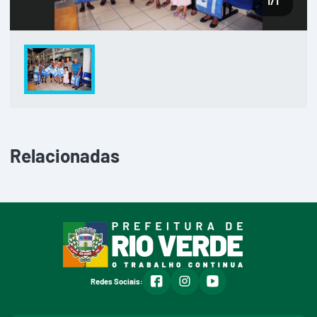
1
/1
Relacionadas
facebook
instagram
youtube
Redes Sociais: