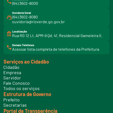
(64) 3602-8000
Ouvidoria Geral
(64) 3602-8080
ouvidoria@rioverde.go.gov.br
Localização
Rua RG 12 Lt. APM-9 Qd. 41. Residencial Gameleira II.
Demais Telefones
l
Acessar lista completa de telefones da Prefeitura
i
n
k
Serviços ao Cidadão
t
e
Cidadão
l
e
Empresa
f
Servidor
o
n
Fale Conosco
e
Todos os serviços
s
Estrutura de Governo
Prefeito
Secretarias
Portal da Transparência