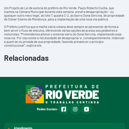
Um Projeto de Lei de autoria do prefeito de Rio Verde, Paulo Roberto Cunha, que
tramita na Câmara Municipal durante esta semana, prevê a desapropriação – ou
qualquer outro meio legal, do lote 7, quadra C-2, do bairro Dona Gercina, de propriedade
de Osmar Soares de Mendonça, para a implantação de uma nova via pública.
O Prefeito justifica que a malha viária urbana deve sempre se apresentar de forma a
bem servir o fluxo de veículos, oferecendo várias opções de acesso aos pedestres e
motoristas. “Pretendemos alterar o sistema viário do Dona Gercina, implantando essa
nova via. Por isso existe a necessidade de desapropriar e, conseqüentemente, indenizar
a quem se viu privada de sua propriedade, fazendo prevalecer o princípio
constitucional”, explica ele.
Relacionadas
facebook
instagram
youtube
Redes Sociais:
Atendimento