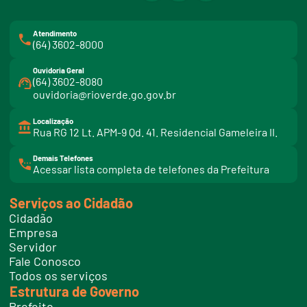
Atendimento
(64) 3602-8000
Ouvidoria Geral
(64) 3602-8080
ouvidoria@rioverde.go.gov.br
Localização
Rua RG 12 Lt. APM-9 Qd. 41. Residencial Gameleira II.
Demais Telefones
l
Acessar lista completa de telefones da Prefeitura
i
n
k
Serviços ao Cidadão
t
e
Cidadão
l
e
Empresa
f
Servidor
o
n
Fale Conosco
e
Todos os serviços
s
Estrutura de Governo
Prefeito