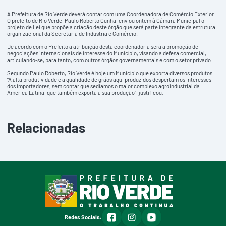
A Prefeitura de Rio Verde deverá contar com uma Coordenadora de Comércio Exterior.
O prefeito de Rio Verde, Paulo Roberto Cunha, enviou ontem à Câmara Municipal o
projeto de Lei que propõe a criação deste órgão que será parte integrante da estrutura
organizacional da Secretaria de Indústria e Comércio.
De acordo com o Prefeito a atribuição desta coordenadoria será a promoção de
negociações internacionais de interesse do Município, visando a defesa comercial,
articulando-se, para tanto, com outros órgãos governamentais e com o setor privado.
Segundo Paulo Roberto, Rio Verde é hoje um Município que exporta diversos produtos.
“A alta produtividade e a qualidade de grãos aqui produzidos despertam os interesses
dos importadores, sem contar que sediamos o maior complexo agroindustrial da
América Latina, que também exporta a sua produção”, justificou.
Relacionadas
facebook
instagram
youtube
Redes Sociais: