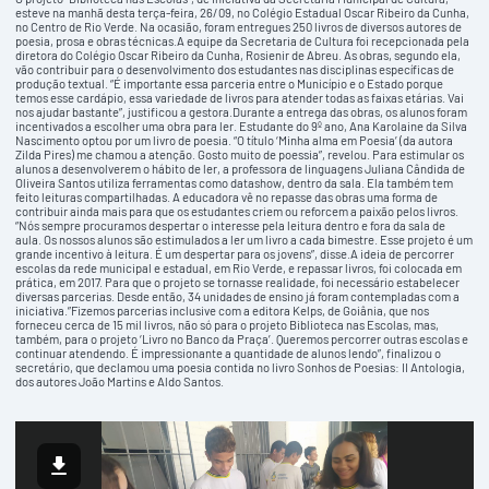
esteve na manhã desta terça-feira, 26/09, no Colégio Estadual Oscar Ribeiro da Cunha,
no Centro de Rio Verde. Na ocasião, foram entregues 250 livros de diversos autores de
poesia, prosa e obras técnicas.A equipe da Secretaria de Cultura foi recepcionada pela
diretora do Colégio Oscar Ribeiro da Cunha, Rosienir de Abreu. As obras, segundo ela,
vão contribuir para o desenvolvimento dos estudantes nas disciplinas específicas de
produção textual. “É importante essa parceria entre o Município e o Estado porque
temos esse cardápio, essa variedade de livros para atender todas as faixas etárias. Vai
nos ajudar bastante”, justificou a gestora.Durante a entrega das obras, os alunos foram
incentivados a escolher uma obra para ler. Estudante do 9º ano, Ana Karolaine da Silva
Nascimento optou por um livro de poesia. “O título ‘Minha alma em Poesia’ (da autora
Zilda Pires) me chamou a atenção. Gosto muito de poessia”, revelou. Para estimular os
alunos a desenvolverem o hábito de ler, a professora de linguagens Juliana Cândida de
Oliveira Santos utiliza ferramentas como datashow, dentro da sala. Ela também tem
feito leituras compartilhadas. A educadora vê no repasse das obras uma forma de
contribuir ainda mais para que os estudantes criem ou reforcem a paixão pelos livros.
“Nós sempre procuramos despertar o interesse pela leitura dentro e fora da sala de
aula. Os nossos alunos são estimulados a ler um livro a cada bimestre. Esse projeto é um
grande incentivo à leitura. É um despertar para os jovens”, disse.A ideia de percorrer
escolas da rede municipal e estadual, em Rio Verde, e repassar livros, foi colocada em
prática, em 2017. Para que o projeto se tornasse realidade, foi necessário estabelecer
diversas parcerias. Desde então, 34 unidades de ensino já foram contempladas com a
iniciativa.”Fizemos parcerias inclusive com a editora Kelps, de Goiânia, que nos
forneceu cerca de 15 mil livros, não só para o projeto Biblioteca nas Escolas, mas,
também, para o projeto ‘Livro no Banco da Praça’. Queremos percorrer outras escolas e
continuar atendendo. É impressionante a quantidade de alunos lendo”, finalizou o
secretário, que declamou uma poesia contida no livro Sonhos de Poesias: II Antologia,
dos autores João Martins e Aldo Santos.