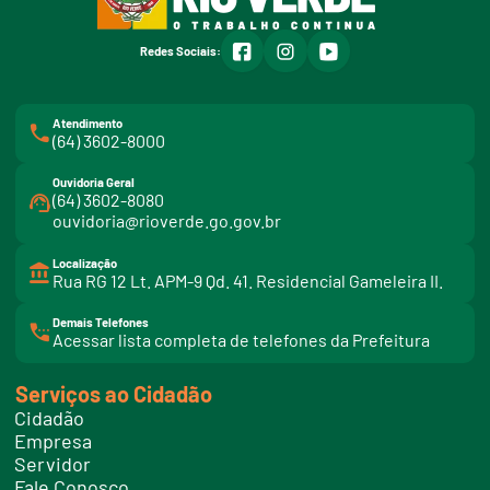
facebook
instagram
youtube
Redes Sociais:
Atendimento
(64) 3602-8000
Ouvidoria Geral
(64) 3602-8080
ouvidoria@rioverde.go.gov.br
Localização
Rua RG 12 Lt. APM-9 Qd. 41. Residencial Gameleira II.
Demais Telefones
l
Acessar lista completa de telefones da Prefeitura
i
n
k
Serviços ao Cidadão
t
e
Cidadão
l
e
Empresa
f
Servidor
o
n
Fale Conosco