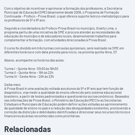
Com o objetivo de incentivar e aprimorar a formação dos professores, a Secretaria
Municipal de Educação (SME) desenvolve desde 2009, o Programa de Formação
Continuada – Profoco – Prova Brasil, o qual oferece suporte teórico-metodológico para
os professores de 5º e 9º ano.
Segundo a coordenadora do Profoco-Prova Brasil no município, Giselly Lima, o
programa partiu de uma iniciativa da SME e procura atender as necessidades da
educação do município e de educadores locais, desenvolvendo trabalhos para
complementar a formação, com atividades direcionadas à Prova Brasil.
O curso foi dividido em três turmas com aulas quinzenais, será realizado na SME em
diferentes horários e com data prevista para inicio, na próxima quinta-feira, 07.
Abaixo, acompanhe os horários das aulas:
Turma I – Quinta-feira -13h30 às 16h30
Turma II – Quinta-feira – 19h às 22h
Turma III – Sexta-feira – 20h às 23h
Saiba mais:
A Prova Brasil é uma avaliação voltada aos alunos do 5º e 9º ano que tem função de
diagnóstico, visa medir a qualidade do ensino oferecido pelo sistema educacional
brasileiro, a partir de testes padronizados e questionários socioeconômicos. Baseados
nas informações da Prova Brasil, o Ministério da Educação (MEC) e as Secretarias
Estaduais e Municipais de Educação podem definir ações voltadas ao aprimoramento
da qualidade de ensino no país e a redução das desigualdades existentes, promovendo a
correção da distorção e debilidades identificadas e direcionar seus recursos técnicos e
financeiros às áreas reconhecidas como prioritárias.
Relacionadas