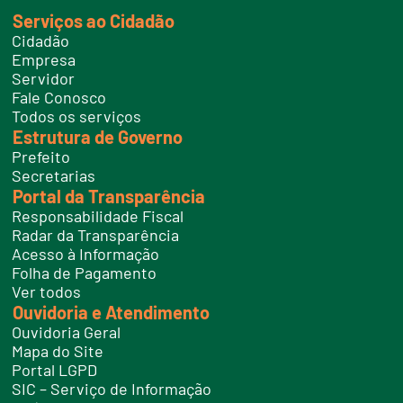
k
Serviços ao Cidadão
t
e
Cidadão
l
e
Empresa
f
Servidor
o
n
Fale Conosco
e
Todos os serviços
s
Estrutura de Governo
Prefeito
Secretarias
Portal da Transparência
Responsabilidade Fiscal
Radar da Transparência
Acesso à Informação
Folha de Pagamento
Ver todos
Ouvidoria e Atendimento
Ouvidoria Geral
Mapa do Site
Portal LGPD
SIC – Serviço de Informação