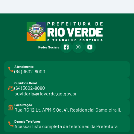
facebook
instagram
youtube
Redes Sociais:
Atendimento
(64) 3602-8000
Ouvidoria Geral
(64) 3602-8080
ouvidoria@rioverde.go.gov.br
Localização
Rua RG 12 Lt. APM-9 Qd. 41. Residencial Gameleira II.
Demais Telefones
l
Acessar lista completa de telefones da Prefeitura
i
n