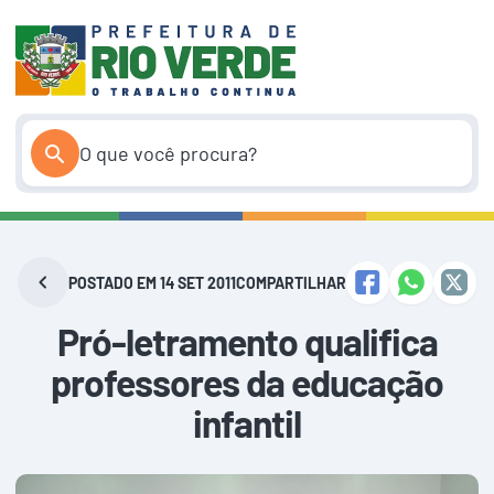
Pular
para
o
conteúdo
POSTADO EM 14 SET 2011
COMPARTILHAR
Pró-letramento qualifica
professores da educação
infantil