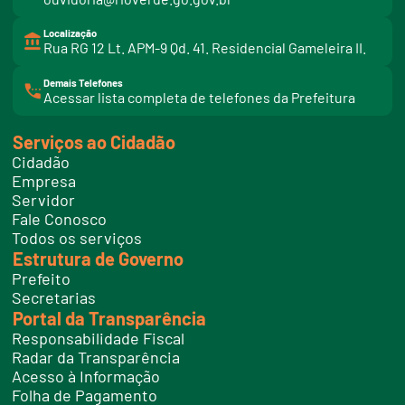
Localização
Rua RG 12 Lt. APM-9 Qd. 41. Residencial Gameleira II.
Demais Telefones
l
Acessar lista completa de telefones da Prefeitura
i
n
k
Serviços ao Cidadão
t
e
Cidadão
l
e
Empresa
f
Servidor
o
n
Fale Conosco
e
Todos os serviços
s
Estrutura de Governo
Prefeito
Secretarias
Portal da Transparência
Responsabilidade Fiscal
Radar da Transparência
Acesso à Informação
Folha de Pagamento