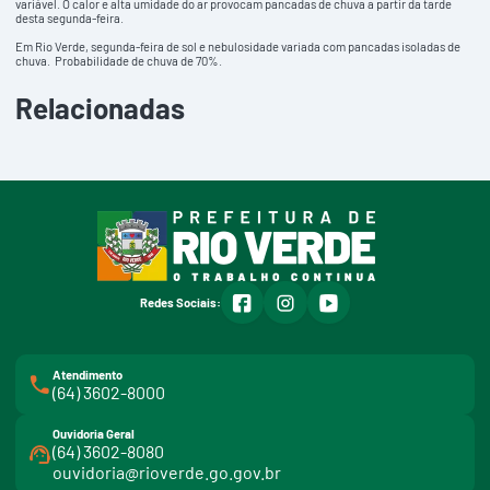
variável. O calor e alta umidade do ar provocam pancadas de chuva a partir da tarde
desta segunda-feira.
Em Rio Verde, segunda-feira de sol e nebulosidade variada com pancadas isoladas de
chuva. Probabilidade de chuva de 70%.
Relacionadas
facebook
instagram
youtube
Redes Sociais:
Atendimento
(64) 3602-8000
Ouvidoria Geral
(64) 3602-8080
ouvidoria@rioverde.go.gov.br