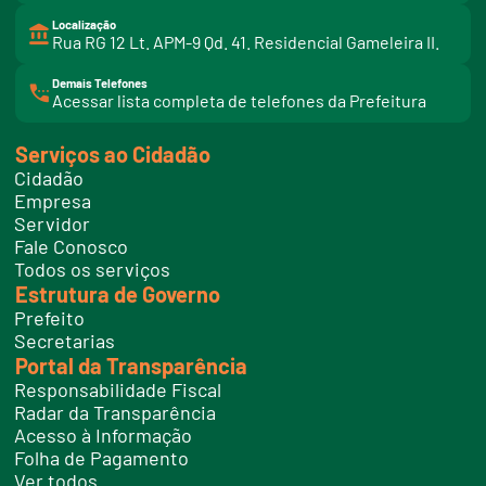
Localização
Rua RG 12 Lt. APM-9 Qd. 41. Residencial Gameleira II.
Demais Telefones
l
Acessar lista completa de telefones da Prefeitura
i
n
k
Serviços ao Cidadão
t
e
Cidadão
l
e
Empresa
f
Servidor
o
n
Fale Conosco
e
Todos os serviços
s
Estrutura de Governo
Prefeito
Secretarias
Portal da Transparência
Responsabilidade Fiscal
Radar da Transparência
Acesso à Informação
Folha de Pagamento
Ver todos